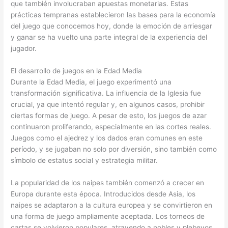
que también involucraban apuestas monetarias. Estas
prácticas tempranas establecieron las bases para la economía
del juego que conocemos hoy, donde la emoción de arriesgar
y ganar se ha vuelto una parte integral de la experiencia del
jugador.
El desarrollo de juegos en la Edad Media
Durante la Edad Media, el juego experimentó una
transformación significativa. La influencia de la Iglesia fue
crucial, ya que intentó regular y, en algunos casos, prohibir
ciertas formas de juego. A pesar de esto, los juegos de azar
continuaron proliferando, especialmente en las cortes reales.
Juegos como el ajedrez y los dados eran comunes en este
período, y se jugaban no solo por diversión, sino también como
símbolo de estatus social y estrategia militar.
La popularidad de los naipes también comenzó a crecer en
Europa durante esta época. Introducidos desde Asia, los
naipes se adaptaron a la cultura europea y se convirtieron en
una forma de juego ampliamente aceptada. Los torneos de
cartas se volvieron populares, atrayendo a nobles y plebeyos