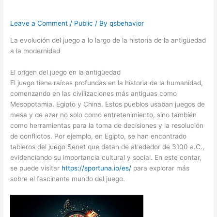
modernidad
Leave a Comment
/
Public
/ By
qsbehavior
La evolución del juego a lo largo de la historia de la antigüedad
a la modernidad
El origen del juego en la antigüedad
El juego tiene raíces profundas en la historia de la humanidad,
comenzando en las civilizaciones más antiguas como
Mesopotamia, Egipto y China. Estos pueblos usaban juegos de
mesa y de azar no solo como entretenimiento, sino también
como herramientas para la toma de decisiones y la resolución
de conflictos. Por ejemplo, en Egipto, se han encontrado
tableros del juego Senet que datan de alrededor de 3100 a.C.,
evidenciando su importancia cultural y social. En este contar,
se puede visitar
https://sportuna.io/es/
para explorar más
sobre el fascinante mundo del juego.