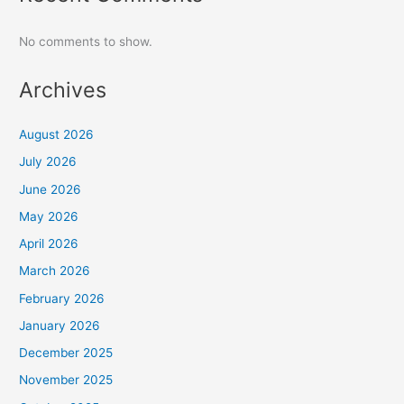
No comments to show.
Archives
August 2026
July 2026
June 2026
May 2026
April 2026
March 2026
February 2026
January 2026
December 2025
November 2025