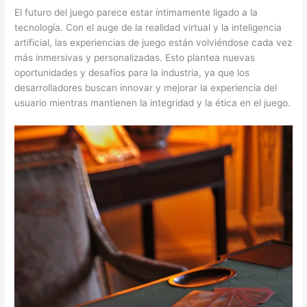
El futuro del juego parece estar íntimamente ligado a la
tecnología. Con el auge de la realidad virtual y la inteligencia
artificial, las experiencias de juego están volviéndose cada vez
más inmersivas y personalizadas. Esto plantea nuevas
oportunidades y desafíos para la industria, ya que los
desarrolladores buscan innovar y mejorar la experiencia del
usuario mientras mantienen la integridad y la ética en el juego.