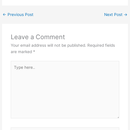
←
Previous Post
Next Post
→
Leave a Comment
Your email address will not be published.
Required fields
are marked
*
Type
here..