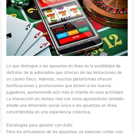
Lo que distingue a las apuestas en línea es la posibilidad de
disfrutar de la adrenalina que ofrecen sin las limitaciones de
un casino físico. Además, muchas plataformas ofrecen
bonificaciones y promociones que atraen a los nuevos
jugadores, aumentando aún más el interés en esta actividad.
La interacción en tiempo real con otros apostadores también
añade una dimensión social única a las apuestas en línea,
convirtiéndola en una experiencia colectiva.
Estrategias para apostar con éxito
Para los entusiastas de las apuestas, es esencial contar con