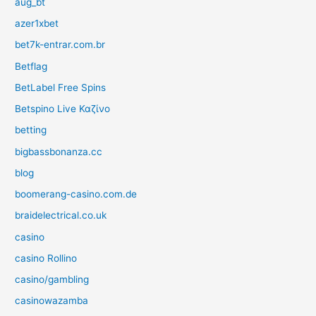
aug_bt
azer1xbet
bet7k-entrar.com.br
Betflag
BetLabel Free Spins
Betspino Live Καζίνο
betting
bigbassbonanza.cc
blog
boomerang-casino.com.de
braidelectrical.co.uk
casino
casino Rollino
casino/gambling
casinowazamba