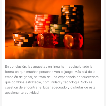
En conclusión, las apuestas en línea han revolucionado la
forma en que muchas personas ven el juego. Más allá de la
emoción de ganar, se trata de una experiencia enriquecedora
que combina estrategia, comunidad y tecnología. Solo es
cuestión de encontrar el lugar adecuado y disfrutar de esta
apasionante actividad.