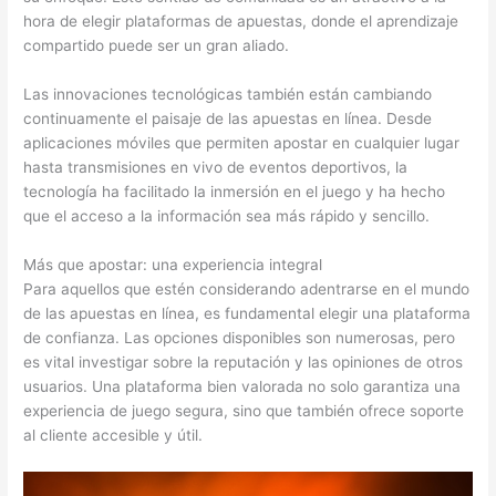
hora de elegir plataformas de apuestas, donde el aprendizaje
compartido puede ser un gran aliado.
Las innovaciones tecnológicas también están cambiando
continuamente el paisaje de las apuestas en línea. Desde
aplicaciones móviles que permiten apostar en cualquier lugar
hasta transmisiones en vivo de eventos deportivos, la
tecnología ha facilitado la inmersión en el juego y ha hecho
que el acceso a la información sea más rápido y sencillo.
Más que apostar: una experiencia integral
Para aquellos que estén considerando adentrarse en el mundo
de las apuestas en línea, es fundamental elegir una plataforma
de confianza. Las opciones disponibles son numerosas, pero
es vital investigar sobre la reputación y las opiniones de otros
usuarios. Una plataforma bien valorada no solo garantiza una
experiencia de juego segura, sino que también ofrece soporte
al cliente accesible y útil.