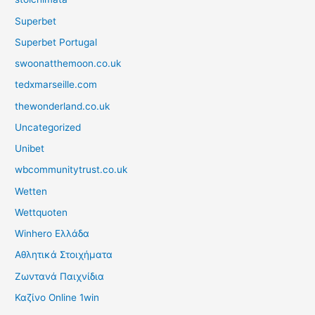
Superbet
Superbet Portugal
swoonatthemoon.co.uk
tedxmarseille.com
thewonderland.co.uk
Uncategorized
Unibet
wbcommunitytrust.co.uk
Wetten
Wettquoten
Winhero Ελλάδα
Αθλητικά Στοιχήματα
Ζωντανά Παιχνίδια
Καζίνο Online 1win