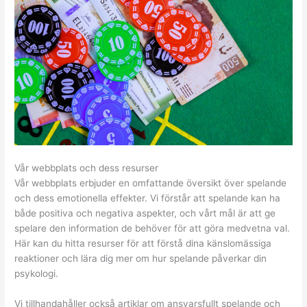
Vår webbplats och dess resurser
Vår webbplats erbjuder en omfattande översikt över spelande
och dess emotionella effekter. Vi förstår att spelande kan ha
både positiva och negativa aspekter, och vårt mål är att ge
spelare den information de behöver för att göra medvetna val.
Här kan du hitta resurser för att förstå dina känslomässiga
reaktioner och lära dig mer om hur spelande påverkar din
psykologi.
Vi tillhandahåller också artiklar om ansvarsfullt spelande och