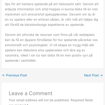
tips för att hantera spelande på ett hälsosamt sätt. Genom att
erbjuda information och stöd hoppas vi kunna bidra till en mer
medveten och ansvarsfull spelupplevelse. Oavsett om du är
en ny spelare eller en erfaren sådan, är vårt mål att hjälpa dig
att förstå de känslomässiga aspekterna av spelande.
Genom att utforska de resurser som finns på vår webbplats
kan du få en djupare förståelse för hur spelande påverkar oss
emotionellt och psykologiskt. Vi vill skapa en trygg miljö där
spelare kan diskutera sina upplevelser och lära sig av
varandra, vilket i sin tur kan bidra till en mer positiv syn på
spelande i samhället.
←
Previous Post
Next Post
→
Leave a Comment
Your email address will not be published.
Required fields