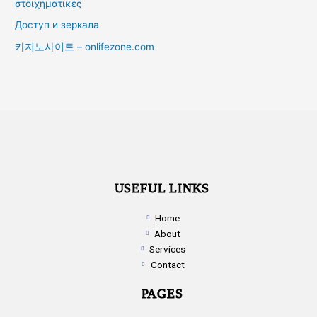
στοιχηματικες
Доступ и зеркала
카지노사이트 – onlifezone.com
USEFUL LINKS
Home
About
Services
Contact
PAGES