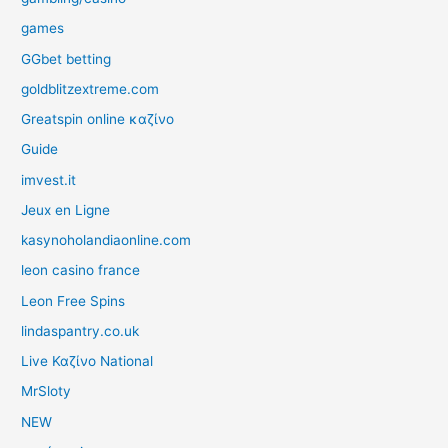
games
GGbet betting
goldblitzextreme.com
Greatspin online καζίνο
Guide
imvest.it
Jeux en Ligne
kasynoholandiaonline.com
leon casino france
Leon Free Spins
lindaspantry.co.uk
Live Καζίνο National
MrSloty
NEW