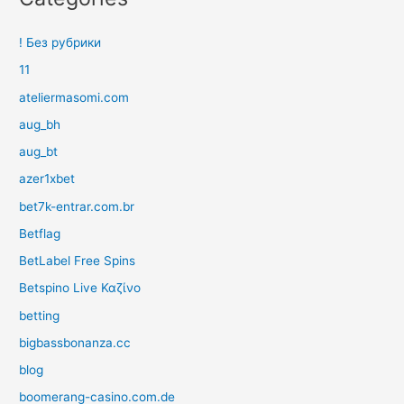
! Без рубрики
11
ateliermasomi.com
aug_bh
aug_bt
azer1xbet
bet7k-entrar.com.br
Betflag
BetLabel Free Spins
Betspino Live Καζίνο
betting
bigbassbonanza.cc
blog
boomerang-casino.com.de