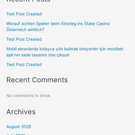
Test Post Created
Worauf achten Spieler beim Einstieg ins Stake Casino
Österreich wirklich?
Test Post Created
Mobil ekranlarda kolayca yön bulmak isteyenler için mostbet
apk’nın sade tasarımı öne çıkıyor
Test Post Created
Recent Comments
No comments to show.
Archives
August 2026