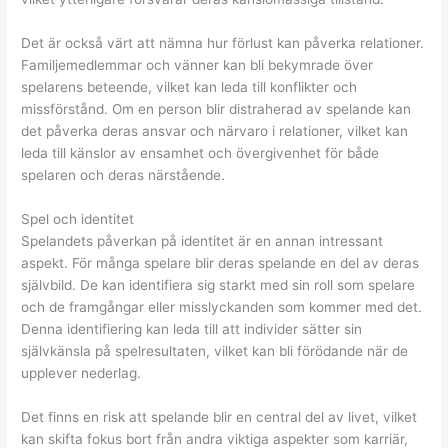
Det är också värt att nämna hur förlust kan påverka relationer.
Familjemedlemmar och vänner kan bli bekymrade över
spelarens beteende, vilket kan leda till konflikter och
missförstånd. Om en person blir distraherad av spelande kan
det påverka deras ansvar och närvaro i relationer, vilket kan
leda till känslor av ensamhet och övergivenhet för både
spelaren och deras närstående.
Spel och identitet
Spelandets påverkan på identitet är en annan intressant
aspekt. För många spelare blir deras spelande en del av deras
självbild. De kan identifiera sig starkt med sin roll som spelare
och de framgångar eller misslyckanden som kommer med det.
Denna identifiering kan leda till att individer sätter sin
självkänsla på spelresultaten, vilket kan bli förödande när de
upplever nederlag.
Det finns en risk att spelande blir en central del av livet, vilket
kan skifta fokus bort från andra viktiga aspekter som karriär,