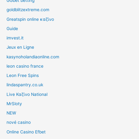
GGbet betting
goldblitzextreme.com
Greatspin online καζίνο
Guide
imvest.it
Jeux en Ligne
kasynoholandiaonline.com
leon casino france
Leon Free Spins
lindaspantry.co.uk
Live Καζίνο National
MrSloty
NEW
nové casino
Online Casino Efbet