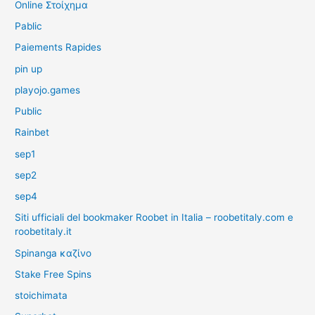
Online Στοίχημα
Pablic
Paiements Rapides
pin up
playojo.games
Public
Rainbet
sep1
sep2
sep4
Siti ufficiali del bookmaker Roobet in Italia – roobetitaly.com e
roobetitaly.it
Spinanga καζίνο
Stake Free Spins
stoichimata