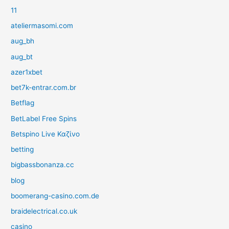
11
ateliermasomi.com
aug_bh
aug_bt
azer1xbet
bet7k-entrar.com.br
Betflag
BetLabel Free Spins
Betspino Live Καζίνο
betting
bigbassbonanza.cc
blog
boomerang-casino.com.de
braidelectrical.co.uk
casino