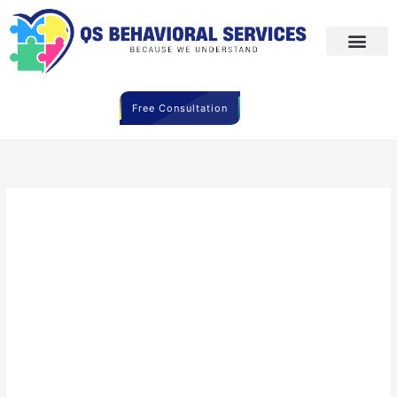
Skip
to
content
Autism Tr
Free Consultation
I migliori casinò
famosi nel mondo
una guida
esclusiva di