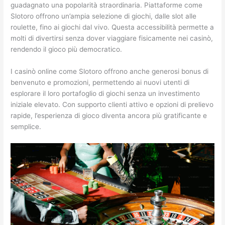
guadagnato una popolarità straordinaria. Piattaforme come
Slotoro offrono un’ampia selezione di giochi, dalle slot alle
roulette, fino ai giochi dal vivo. Questa accessibilità permette a
molti di divertirsi senza dover viaggiare fisicamente nei casinò,
rendendo il gioco più democratico.
I casinò online come Slotoro offrono anche generosi bonus di
benvenuto e promozioni, permettendo ai nuovi utenti di
esplorare il loro portafoglio di giochi senza un investimento
iniziale elevato. Con supporto clienti attivo e opzioni di prelievo
rapide, l’esperienza di gioco diventa ancora più gratificante e
semplice.