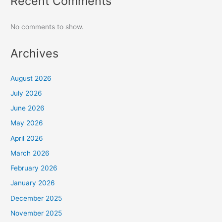
Recent Comments
No comments to show.
Archives
August 2026
July 2026
June 2026
May 2026
April 2026
March 2026
February 2026
January 2026
December 2025
November 2025