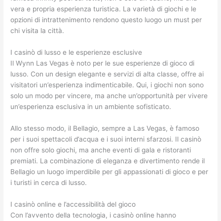
vera e propria esperienza turistica. La varietà di giochi e le
opzioni di intrattenimento rendono questo luogo un must per
chi visita la città.
I casinò di lusso e le esperienze esclusive
Il Wynn Las Vegas è noto per le sue esperienze di gioco di
lusso. Con un design elegante e servizi di alta classe, offre ai
visitatori un’esperienza indimenticabile. Qui, i giochi non sono
solo un modo per vincere, ma anche un’opportunità per vivere
un’esperienza esclusiva in un ambiente sofisticato.
Allo stesso modo, il Bellagio, sempre a Las Vegas, è famoso
per i suoi spettacoli d’acqua e i suoi interni sfarzosi. Il casinò
non offre solo giochi, ma anche eventi di gala e ristoranti
premiati. La combinazione di eleganza e divertimento rende il
Bellagio un luogo imperdibile per gli appassionati di gioco e per
i turisti in cerca di lusso.
I casinò online e l’accessibilità del gioco
Con l’avvento della tecnologia, i casinò online hanno