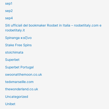
sep1
sep2
sep4
Siti ufficiali del bookmaker Roobet in Italia – roobetitaly.com e
roobetitaly.it
Spinanga καζίνο
Stake Free Spins
stoichimata
Superbet
Superbet Portugal
swoonatthemoon.co.uk
tedxmarseille.com
thewonderland.co.uk
Uncategorized
Unibet