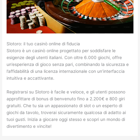
Slotoro: il tuo casinò online di fiducia
Slotoro è un casinò online progettato per soddisfare le
esigenze degli utenti italiani. Con oltre 6.000 giochi, offre
un’esperienza di gioco senza pari, combinando la sicurezza e
l’affidabilità di una licenza internazionale con un’interfaccia
intuitiva e accattivante.
Registrarsi su Slotoro è facile e veloce, e gli utenti possono
approfittare di bonus di benvenuto fino a 2.200€ e 800 giri
gratuiti. Che tu sia un appassionato di slot o un esperto di
giochi da tavolo, troverai sicuramente qualcosa di adatto ai
tuoi gusti. Inizia a giocare oggi stesso e scopri un mondo di
divertimento e vincite!