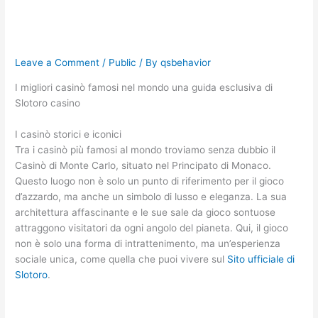
Slotoro casino
Leave a Comment
/
Public
/ By
qsbehavior
I migliori casinò famosi nel mondo una guida esclusiva di
Slotoro casino
I casinò storici e iconici
Tra i casinò più famosi al mondo troviamo senza dubbio il
Casinò di Monte Carlo, situato nel Principato di Monaco.
Questo luogo non è solo un punto di riferimento per il gioco
d’azzardo, ma anche un simbolo di lusso e eleganza. La sua
architettura affascinante e le sue sale da gioco sontuose
attraggono visitatori da ogni angolo del pianeta. Qui, il gioco
non è solo una forma di intrattenimento, ma un’esperienza
sociale unica, come quella che puoi vivere sul
Sito ufficiale di
Slotoro
.