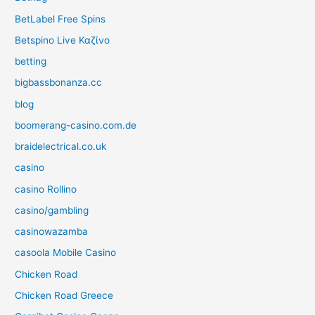
BetLabel Free Spins
Betspino Live Καζίνο
betting
bigbassbonanza.cc
blog
boomerang-casino.com.de
braidelectrical.co.uk
casino
casino Rollino
casino/gambling
casinowazamba
casoola Mobile Casino
Chicken Road
Chicken Road Greece