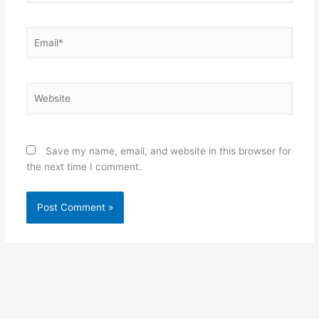
Email*
Website
Save my name, email, and website in this browser for
the next time I comment.