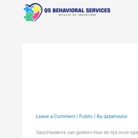
Skip
to
content
Geschiedenis 
de tijd onze s
heeft verande
Leave a Comment
/
Public
/ By
qsbehavior
Geschiedenis van gokken Hoe de tijd onze sp