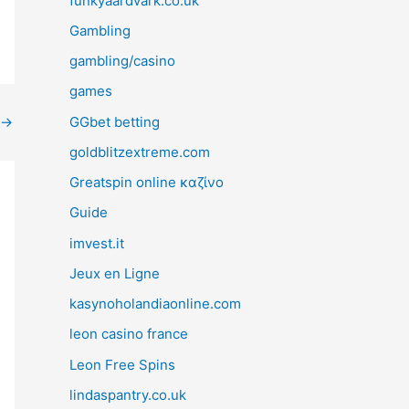
funkyaardvark.co.uk
Gambling
gambling/casino
games
GGbet betting
→
goldblitzextreme.com
Greatspin online καζίνο
Guide
imvest.it
Jeux en Ligne
kasynoholandiaonline.com
leon casino france
Leon Free Spins
lindaspantry.co.uk