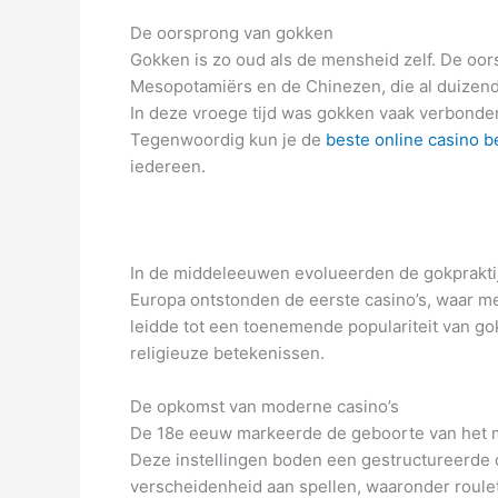
De oorsprong van gokken
Gokken is zo oud als de mensheid zelf. De oor
Mesopotamiërs en de Chinezen, die al duizen
In deze vroege tijd was gokken vaak verbonden
Tegenwoordig kun je de
beste online casino b
iedereen.
In de middeleeuwen evolueerden de gokpraktij
Europa ontstonden de eerste casino’s, waar 
leidde tot een toenemende populariteit van gokk
religieuze betekenissen.
De opkomst van moderne casino’s
De 18e eeuw markeerde de geboorte van het mo
Deze instellingen boden een gestructureerde
verscheidenheid aan spellen, waaronder roulett