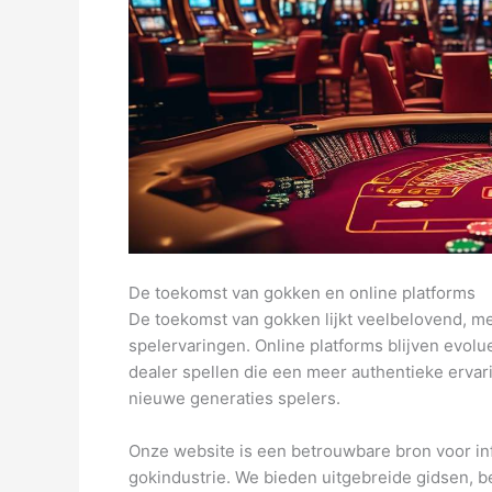
De toekomst van gokken en online platforms
De toekomst van gokken lijkt veelbelovend, me
spelervaringen. Online platforms blijven evolue
dealer spellen die een meer authentieke ervar
nieuwe generaties spelers.
Onze website is een betrouwbare bron voor in
gokindustrie. We bieden uitgebreide gidsen, be