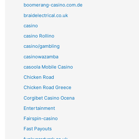
boomerang-casino.com.de
braidelectrical.co.uk
casino
casino Rollino
casino/gambling
casinowazamba
casoola Mobile Casino
Chicken Road
Chicken Road Greece
Corgibet Casino Ocena
Entertainment
Fairspin-casino
Fast Payouts