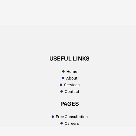
USEFUL LINKS
Home
About
Services
Contact
PAGES
Free Consultation
Careers