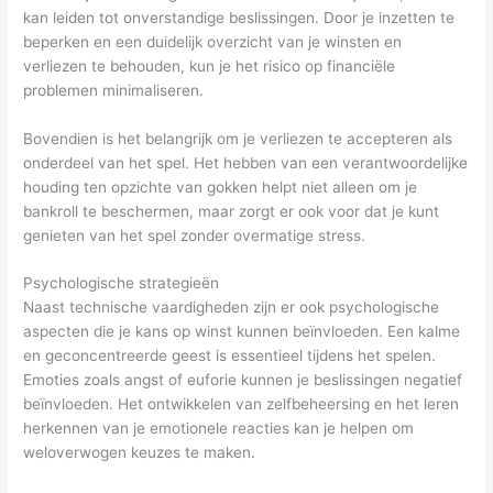
kan leiden tot onverstandige beslissingen. Door je inzetten te
beperken en een duidelijk overzicht van je winsten en
verliezen te behouden, kun je het risico op financiële
problemen minimaliseren.
Bovendien is het belangrijk om je verliezen te accepteren als
onderdeel van het spel. Het hebben van een verantwoordelijke
houding ten opzichte van gokken helpt niet alleen om je
bankroll te beschermen, maar zorgt er ook voor dat je kunt
genieten van het spel zonder overmatige stress.
Psychologische strategieën
Naast technische vaardigheden zijn er ook psychologische
aspecten die je kans op winst kunnen beïnvloeden. Een kalme
en geconcentreerde geest is essentieel tijdens het spelen.
Emoties zoals angst of euforie kunnen je beslissingen negatief
beïnvloeden. Het ontwikkelen van zelfbeheersing en het leren
herkennen van je emotionele reacties kan je helpen om
weloverwogen keuzes te maken.