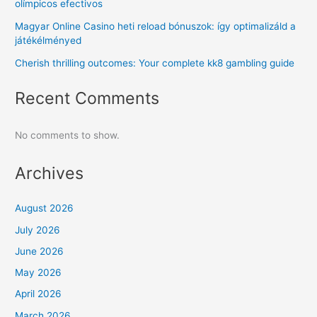
olímpicos efectivos
Magyar Online Casino heti reload bónuszok: így optimalizáld a
játékélményed
Cherish thrilling outcomes: Your complete kk8 gambling guide
Recent Comments
No comments to show.
Archives
August 2026
July 2026
June 2026
May 2026
April 2026
March 2026