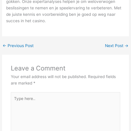
gokken. Onze expertanalyses helpen je om weloverwogen
beslissingen te nemen en je speelervaring te verbeteren. Met
de juiste kennis en voorbereiding ben je goed op weg naar
succes in het casino.
←
Previous Post
Next Post
→
Leave a Comment
Your email address will not be published.
Required fields
are marked
*
Type
here..