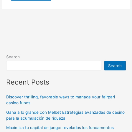
Search
Search
Recent Posts
Discover thrilling, favorable ways to manage your fairpari
casino funds
Gana a lo grande con Melbet Estrategias avanzadas de casino
para la acumulación de riqueza
Maximiza tu capital de juego: revelados los fundamentos