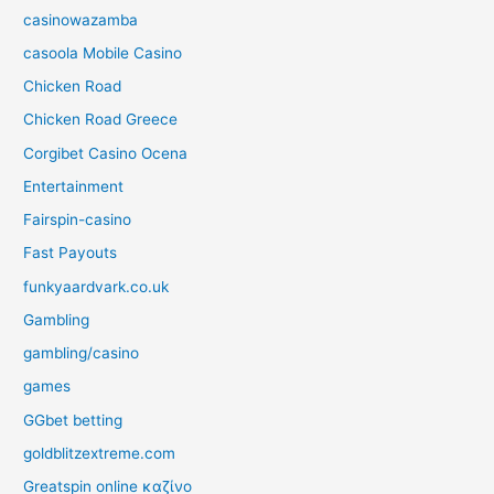
casinowazamba
casoola Mobile Casino
Chicken Road
Chicken Road Greece
Corgibet Casino Ocena
Entertainment
Fairspin-casino
Fast Payouts
funkyaardvark.co.uk
Gambling
gambling/casino
games
GGbet betting
goldblitzextreme.com
Greatspin online καζίνο