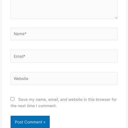
Name*
Email*
Website
Save my name, email, and website in this browser for
the next time I comment.