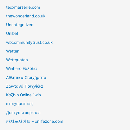
tedxmarseille.com
thewonderland.co.uk
Uncategorized
Unibet
wbcommunitytrust.co.uk
Wetten
Wettquoten
Winhero Ελλάδα
Αθλητικά Στοιχήματα
Ζωντανά Παιχνίδια
Καζίνο Online 1win
στοιχηματικες
Доступ и зеркала
카지노사이트 – onlifezone.com