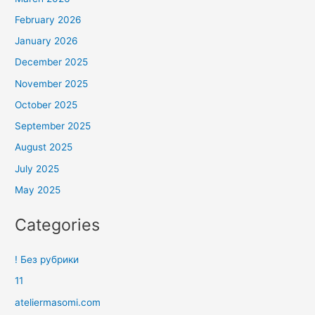
February 2026
January 2026
December 2025
November 2025
October 2025
September 2025
August 2025
July 2025
May 2025
Categories
! Без рубрики
11
ateliermasomi.com