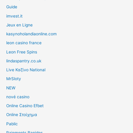
Guide
imvest.it
Jeux en Ligne
kasynoholandiaonline.com
leon casino france
Leon Free Spins
lindaspantry.co.uk
Live Καζίνο National
MrSloty
NEW
nové casino
Online Casino Efbet
Online Στοίχημα
Pablic
Paiements Rapides