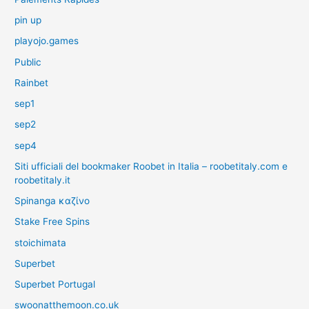
pin up
playojo.games
Public
Rainbet
sep1
sep2
sep4
Siti ufficiali del bookmaker Roobet in Italia – roobetitaly.com e
roobetitaly.it
Spinanga καζίνο
Stake Free Spins
stoichimata
Superbet
Superbet Portugal
swoonatthemoon.co.uk