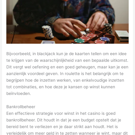
Bijvoorbeeld, in blackjack kun je de kaarten tellen om een idee
te krijgen van de waarschijnlijkheid van een bepaalde uitkomst.
Dit vergt wel oefening en een goed geheugen, maar kan je een
aanzienlijk voordeel geven. In roulette is het belangrijk om te
begrijpen hoe de inzetten werken, van enkelvoudige inzetten
tot combinaties, en hoe deze je kansen op winst kunnen
beïnvloeden.
Bankrollbeheer
Een effectieve strategie voor winst in het casino is goed
bankrollbeheer. Dit houdt in dat je een budget opstelt dat je
bereid bent te verliezen en je daar strikt aan houdt. Het is
verleidelijk om meer geld in te zetten wanneer je wint, maar dit