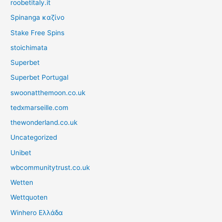
roobetitaly.it
Spinanga καζίνο
Stake Free Spins
stoichimata
Superbet
Superbet Portugal
swoonatthemoon.co.uk
tedxmarseille.com
thewonderland.co.uk
Uncategorized
Unibet
wbcommunitytrust.co.uk
Wetten
Wettquoten
Winhero Ελλάδα