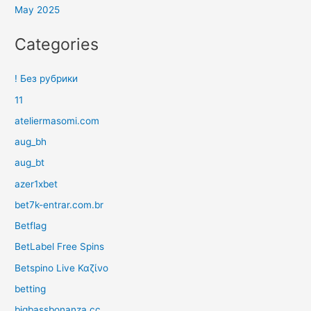
May 2025
Categories
! Без рубрики
11
ateliermasomi.com
aug_bh
aug_bt
azer1xbet
bet7k-entrar.com.br
Betflag
BetLabel Free Spins
Betspino Live Καζίνο
betting
bigbassbonanza.cc