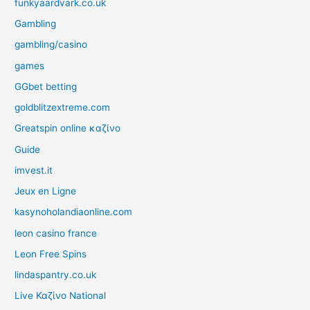
funkyaardvark.co.uk
Gambling
gambling/casino
games
GGbet betting
goldblitzextreme.com
Greatspin online καζίνο
Guide
imvest.it
Jeux en Ligne
kasynoholandiaonline.com
leon casino france
Leon Free Spins
lindaspantry.co.uk
Live Καζίνο National