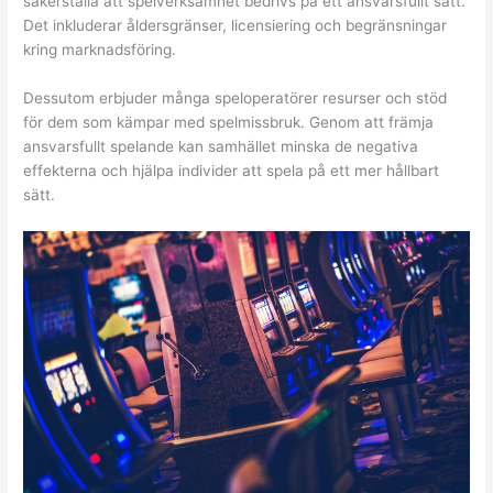
säkerställa att spelverksamhet bedrivs på ett ansvarsfullt sätt.
Det inkluderar åldersgränser, licensiering och begränsningar
kring marknadsföring.
Dessutom erbjuder många speloperatörer resurser och stöd
för dem som kämpar med spelmissbruk. Genom att främja
ansvarsfullt spelande kan samhället minska de negativa
effekterna och hjälpa individer att spela på ett mer hållbart
sätt.