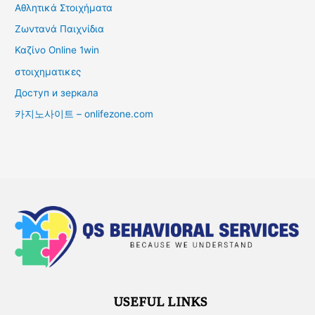
Αθλητικά Στοιχήματα
Ζωντανά Παιχνίδια
Καζίνο Online 1win
στοιχηματικες
Доступ и зеркала
카지노사이트 – onlifezone.com
USEFUL LINKS