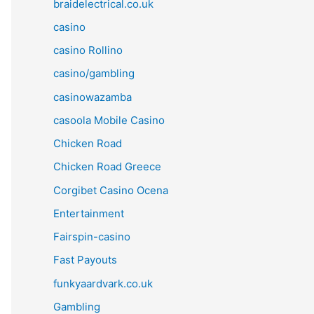
braidelectrical.co.uk
casino
casino Rollino
casino/gambling
casinowazamba
casoola Mobile Casino
Chicken Road
Chicken Road Greece
Corgibet Casino Ocena
Entertainment
Fairspin-casino
Fast Payouts
funkyaardvark.co.uk
Gambling