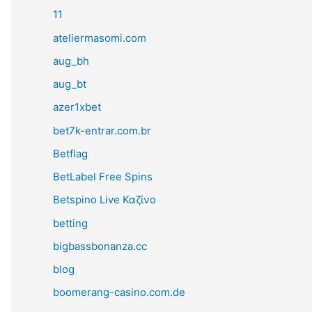
11
ateliermasomi.com
aug_bh
aug_bt
azer1xbet
bet7k-entrar.com.br
Betflag
BetLabel Free Spins
Betspino Live Καζίνο
betting
bigbassbonanza.cc
blog
boomerang-casino.com.de