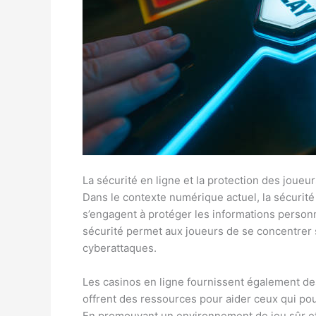
La sécurité en ligne et la protection des joueu
Dans le contexte numérique actuel, la sécurité
s’engagent à protéger les informations personne
sécurité permet aux joueurs de se concentrer s
cyberattaques.
Les casinos en ligne fournissent également des
offrent des ressources pour aider ceux qui p
En promouvant un environnement de jeu sûr et 