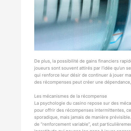
De plus, la possibilité de gains financiers ra
joueurs sont souvent attirés par l’idée qu’un 
qui renforce leur désir de continuer à jouer ma
des récompenses peut créer une dépendance, où
Les mécanismes de la récompense
La psychologie du casino repose sur des méca
pour offrir des récompenses intermittentes, ce
sporadique, mais jamais de manière prévisibl
de “renforcement variable”, est particulièremen