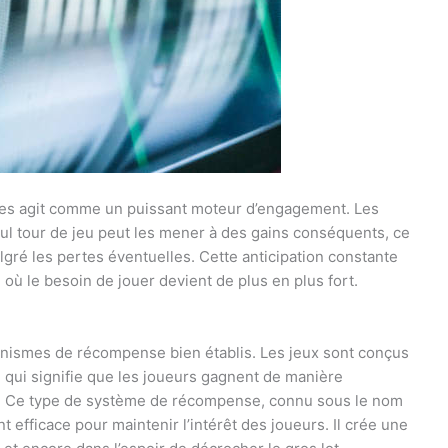
pides agit comme un puissant moteur d’engagement. Les
seul tour de jeu peut les mener à des gains conséquents, ce
lgré les pertes éventuelles. Cette anticipation constante
 le besoin de jouer devient de plus en plus fort.
nismes de récompense bien établis. Les jeux sont conçus
 qui signifie que les joueurs gagnent de manière
e. Ce type de système de récompense, connu sous le nom
t efficace pour maintenir l’intérêt des joueurs. Il crée une