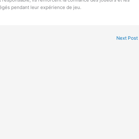
tégés pendant leur expérience de jeu.
Next Post