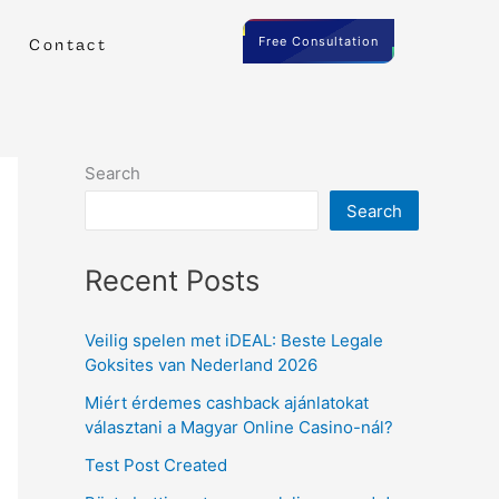
Free Consultation
Contact
Search
Search
Recent Posts
Veilig spelen met iDEAL: Beste Legale
Goksites van Nederland 2026
Miért érdemes cashback ajánlatokat
választani a Magyar Online Casino-nál?
Test Post Created