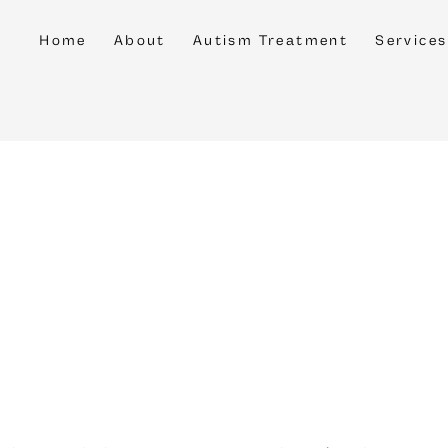
Home
About
Autism Treatment
Services
ychologie derrière
no ce qui pousse
evenir