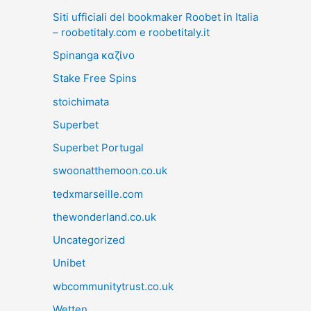
Siti ufficiali del bookmaker Roobet in Italia
– roobetitaly.com e roobetitaly.it
Spinanga καζίνο
Stake Free Spins
stoichimata
Superbet
Superbet Portugal
swoonatthemoon.co.uk
tedxmarseille.com
thewonderland.co.uk
Uncategorized
Unibet
wbcommunitytrust.co.uk
Wetten