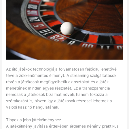
Az élő játékok technológiája folyamatosan fejlődik, lehetővé
téve a zökkenőmentes élményt. A streaming szolgáltatások
révén a játékosok megfigyelhetik az osztókat és a játék
menetének minden egyes részletét. Ez a transzparencia
nemcsak a játékosok bizalmát növeli, hanem fokozza a
szórakozást is, hiszen így a játékosok részesei lehetnek a
valódi kaszinó hangulatának.
Tippek a jobb játékélményhez
A játékélmény javítása érdekében érdemes néhány praktikus