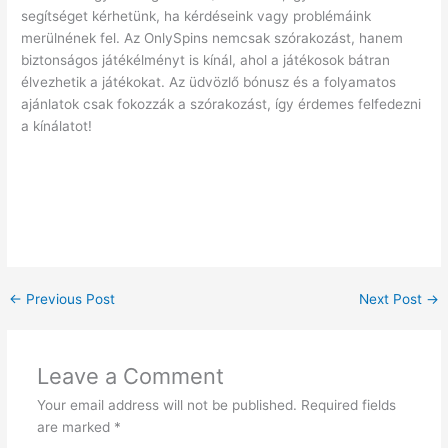
segítséget kérhetünk, ha kérdéseink vagy problémáink
merülnének fel. Az OnlySpins nemcsak szórakozást, hanem
biztonságos játékélményt is kínál, ahol a játékosok bátran
élvezhetik a játékokat. Az üdvözlő bónusz és a folyamatos
ajánlatok csak fokozzák a szórakozást, így érdemes felfedezni
a kínálatot!
←
Previous Post
Next Post
→
Leave a Comment
Your email address will not be published.
Required fields
are marked
*