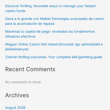
Discover thrilling, favorable ways to manage your fairpari
casino funds
Gana a lo grande con Melbet Estrategias avanzadas de casino
para la acumulación de riqueza
Maximiza tu capital de juego: revelados los fundamentos
olímpicos efectivos
Magyar Online Casino heti reload bónuszok: így optimalizáld a
játékélményed
Cherish thrilling outcomes: Your complete kk8 gambling guide
Recent Comments
No comments to show.
Archives
August 2026