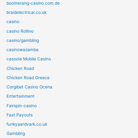
boomerang-casino.com.de
braidelectrical.co.uk
casino
casino Rollino
casino/gambling
casinowazamba
casoola Mobile Casino
Chicken Road
Chicken Road Greece
Corgibet Casino Ocena
Entertainment
Fairspin-casino
Fast Payouts
funkyaardvark.co.uk
Gambling