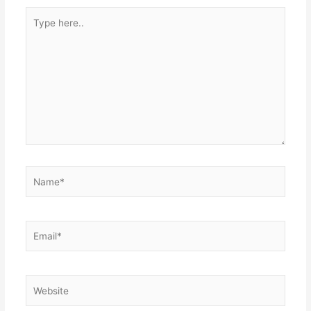
Type
here..
Name*
Email*
Website