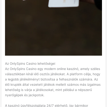
Az OnlySpins Casino lehetőségei
Az OnlySpins Casino egy modern online kaszinó, amely széles
választékban kínál élő osztós játékokat. A platform célja, hogy
a legjobb játékélményt biztosítsa a felhasználók számára. Az
élő krupiék által vezetett játékok mellett számos más izgalmas
lehetőség is várja a játékosokat, mint például a népszerű
nyerőgépek és jackpotok.
A kaszinó ügyfélszolgálata 24/7 elérhető, így bármikor