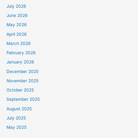
July 2026
June 2026
May 2026
April 2026
March 2026
February 2026
January 2026
December 2025
November 2025
October 2025
September 2025
August 2025
July 2025
May 2025