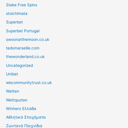
Stake Free Spins
stoichimata
Superbet
Superbet Portugal
swoonatthemoon.co.uk
tedxmarseille.com
thewonderland.co.uk
Uncategorized
Unibet
wbcommunitytrust.co.uk
Wetten
Wettquoten
Winhero Ελλάδα
Αθλητικά Στοιχήματα
Ζωντανά Παιχνίδια