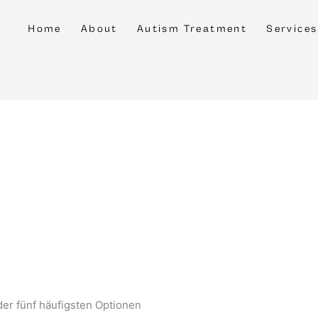
Home
About
Autism Treatment
Services
e im Glücksspiel
 der fünf
tionen
der fünf häufigsten Optionen