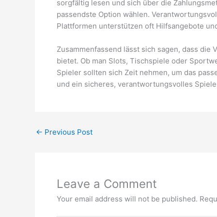
sorgfältig lesen und sich über die Zahlungsmet
passendste Option wählen. Verantwortungsvoll
Plattformen unterstützen oft Hilfsangebote un
Zusammenfassend lässt sich sagen, dass die Vi
bietet. Ob man Slots, Tischspiele oder Sportw
Spieler sollten sich Zeit nehmen, um das pass
und ein sicheres, verantwortungsvolles Spieler
←
Previous Post
Leave a Comment
Your email address will not be published.
Requ