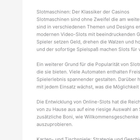
Slotmaschinen: Der Klassiker der Casinos
Slotmaschinen sind ohne Zweifel die am weitest
sind in verschiedenen Themen und Designs erh
modernen Video-Slots mit beeindruckenden Gra
Spieler setzen Geld, drehen die Walzen und h
und der sofortige Spielspaß machen Slots für vi
Ein weiterer Grund für die Popularität von Sl
die sie bieten. Viele Automaten enthalten Freis
Spielerlebnis spannender gestalten. Darüber 
mit jedem Einsatz wächst, was die Möglichke
Die Entwicklung von Online-Slots hat die Reic
von zu Hause aus auf eine riesige Auswahl an 
zusätzliche Boni, wie Willkommensgeschenke u
auszuprobieren.
Karten- und Tischspiele: Strategie und Geschi