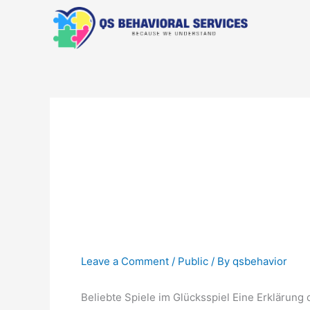
Skip
to
content
Beliebte Spiel
Eine Erklärung
häufigsten Op
Leave a Comment
/
Public
/ By
qsbehavior
Beliebte Spiele im Glücksspiel Eine Erklärung 