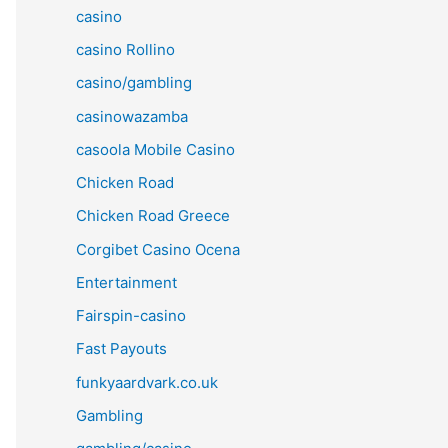
casino
casino Rollino
casino/gambling
casinowazamba
casoola Mobile Casino
Chicken Road
Chicken Road Greece
Corgibet Casino Ocena
Entertainment
Fairspin-casino
Fast Payouts
funkyaardvark.co.uk
Gambling