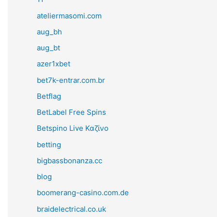
ateliermasomi.com
aug_bh
aug_bt
azer1xbet
bet7k-entrar.com.br
Betflag
BetLabel Free Spins
Betspino Live Καζίνο
betting
bigbassbonanza.cc
blog
boomerang-casino.com.de
braidelectrical.co.uk