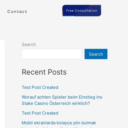
Free Consultation
Contact
Search
Search
Recent Posts
Test Post Created
Worauf achten Spieler beim Einstieg ins
Stake Casino Österreich wirklich?
Test Post Created
Mobil ekranlarda kolayca yön bulmak