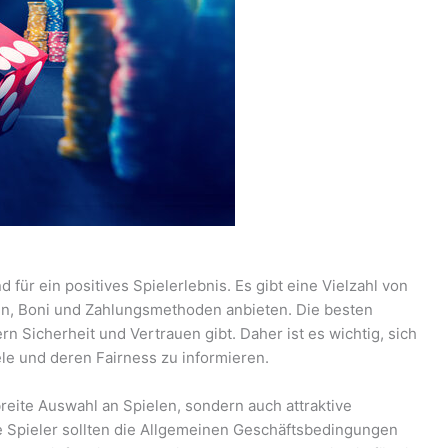
 für ein positives Spielerlebnis. Es gibt eine Vielzahl von
ten, Boni und Zahlungsmethoden anbieten. Die besten
rn Sicherheit und Vertrauen gibt. Daher ist es wichtig, sich
e und deren Fairness zu informieren.
breite Auswahl an Spielen, sondern auch attraktive
ie Spieler sollten die Allgemeinen Geschäftsbedingungen