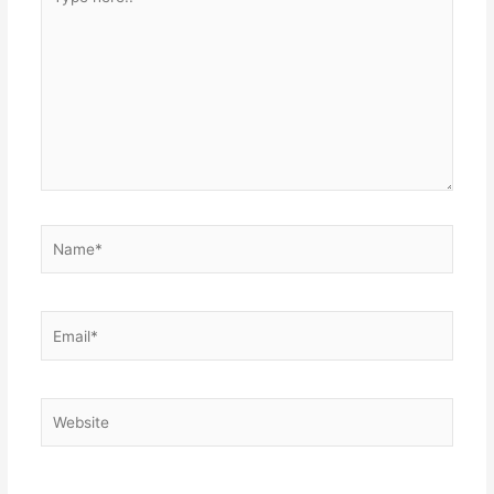
here..
Name*
Email*
Website