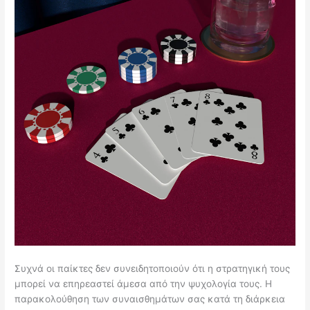
Συχνά οι παίκτες δεν συνειδητοποιούν ότι η στρατηγική τους
μπορεί να επηρεαστεί άμεσα από την ψυχολογία τους. Η
παρακολούθηση των συναισθημάτων σας κατά τη διάρκεια