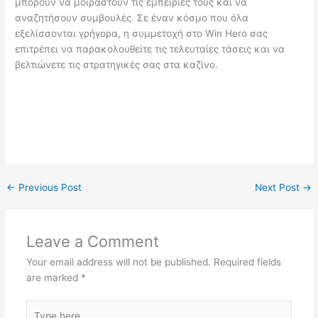
μπορούν να μοιραστούν τις εμπειρίες τους και να
αναζητήσουν συμβουλές. Σε έναν κόσμο που όλα
εξελίσσονται γρήγορα, η συμμετοχή στο Win Hero σας
επιτρέπει να παρακολουθείτε τις τελευταίες τάσεις και να
βελτιώνετε τις στρατηγικές σας στα καζίνο.
←
Previous Post
Next Post
→
Leave a Comment
Your email address will not be published.
Required fields
are marked
*
Type