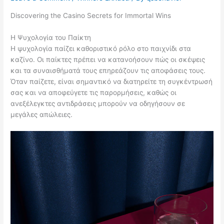
Discovering the Casino Secrets for Immortal Wins
Η Ψυχολογία του Παίκτη
Η ψυχολογία παίζει καθοριστικό ρόλο στο παιχνίδι στα
καζίνο. Οι παίκτες πρέπει να κατανοήσουν πώς οι σκέψεις
και τα συναισθήματά τους επηρεάζουν τις αποφάσεις τους.
Όταν παίζετε, είναι σημαντικό να διατηρείτε τη συγκέντρωσή
σας και να αποφεύγετε τις παρορμήσεις, καθώς οι
ανεξέλεγκτες αντιδράσεις μπορούν να οδηγήσουν σε
μεγάλες απώλειες.