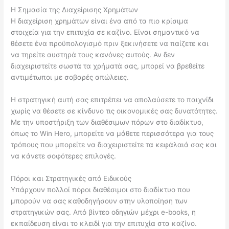
Η Σημασία της Διαχείρισης Χρημάτων
Η διαχείριση χρημάτων είναι ένα από τα πιο κρίσιμα
στοιχεία για την επιτυχία σε καζίνο. Είναι σημαντικό να
θέσετε ένα προϋπολογισμό πριν ξεκινήσετε να παίζετε και
να τηρείτε αυστηρά τους κανόνες αυτούς. Αν δεν
διαχειριστείτε σωστά τα χρήματά σας, μπορεί να βρεθείτε
αντιμέτωποι με σοβαρές απώλειες.
Η στρατηγική αυτή σας επιτρέπει να απολαύσετε το παιχνίδι
χωρίς να θέσετε σε κίνδυνο τις οικονομικές σας δυνατότητες.
Με την υποστήριξη των διαθέσιμων πόρων στο διαδίκτυο,
όπως το Win Hero, μπορείτε να μάθετε περισσότερα για τους
τρόπους που μπορείτε να διαχειριστείτε τα κεφάλαιά σας και
να κάνετε σοφότερες επιλογές.
Πόροι και Στρατηγικές από Ειδικούς
Υπάρχουν πολλοί πόροι διαθέσιμοι στο διαδίκτυο που
μπορούν να σας καθοδηγήσουν στην υλοποίηση των
στρατηγικών σας. Από βίντεο οδηγιών μέχρι e-books, η
εκπαίδευση είναι το κλειδί για την επιτυχία στα καζίνο.