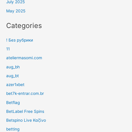
July 2025
May 2025
Categories
! Без рубрики
11
ateliermasomi.com
aug_bh
aug_bt
azer1xbet
bet7k-entrar.com.br
Betflag
BetLabel Free Spins
Betspino Live Καζίνο
betting