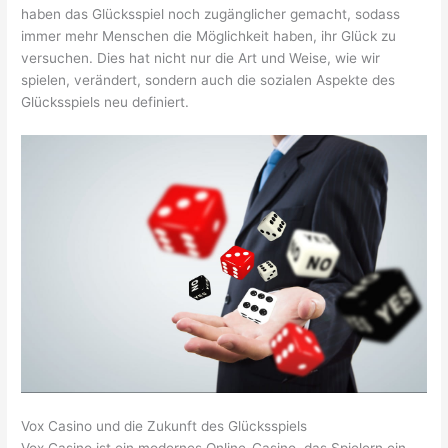
haben das Glücksspiel noch zugänglicher gemacht, sodass
immer mehr Menschen die Möglichkeit haben, ihr Glück zu
versuchen. Dies hat nicht nur die Art und Weise, wie wir
spielen, verändert, sondern auch die sozialen Aspekte des
Glücksspiels neu definiert.
Vox Casino und die Zukunft des Glücksspiels
Vox Casino ist ein modernes Online-Casino, das Spielern ein