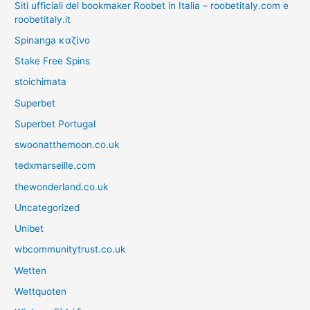
Siti ufficiali del bookmaker Roobet in Italia – roobetitaly.com e
roobetitaly.it
Spinanga καζίνο
Stake Free Spins
stoichimata
Superbet
Superbet Portugal
swoonatthemoon.co.uk
tedxmarseille.com
thewonderland.co.uk
Uncategorized
Unibet
wbcommunitytrust.co.uk
Wetten
Wettquoten