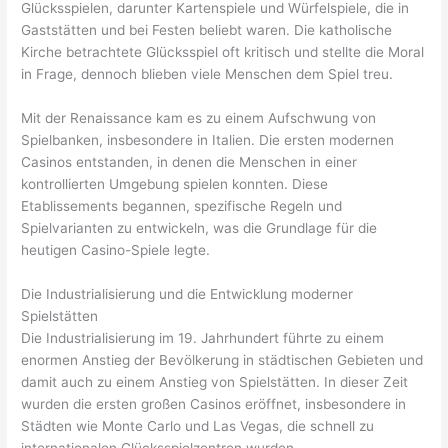
Glücksspielen, darunter Kartenspiele und Würfelspiele, die in
Gaststätten und bei Festen beliebt waren. Die katholische
Kirche betrachtete Glücksspiel oft kritisch und stellte die Moral
in Frage, dennoch blieben viele Menschen dem Spiel treu.
Mit der Renaissance kam es zu einem Aufschwung von
Spielbanken, insbesondere in Italien. Die ersten modernen
Casinos entstanden, in denen die Menschen in einer
kontrollierten Umgebung spielen konnten. Diese
Etablissements begannen, spezifische Regeln und
Spielvarianten zu entwickeln, was die Grundlage für die
heutigen Casino-Spiele legte.
Die Industrialisierung und die Entwicklung moderner
Spielstätten
Die Industrialisierung im 19. Jahrhundert führte zu einem
enormen Anstieg der Bevölkerung in städtischen Gebieten und
damit auch zu einem Anstieg von Spielstätten. In dieser Zeit
wurden die ersten großen Casinos eröffnet, insbesondere in
Städten wie Monte Carlo und Las Vegas, die schnell zu