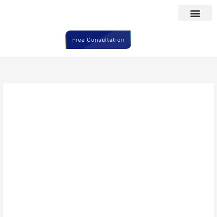
Skip
to
content
Autism Tr
Free Consultation
Die historische
Entwicklung des
Glücksspiels Von
alten Kulturen zu