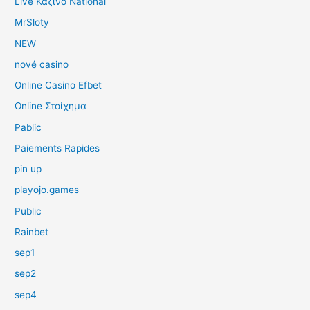
Live Καζίνο National
MrSloty
NEW
nové casino
Online Casino Efbet
Online Στοίχημα
Pablic
Paiements Rapides
pin up
playojo.games
Public
Rainbet
sep1
sep2
sep4