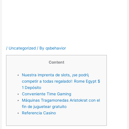
Juegos Sobre
Tragamonedas
Sin cargo
/
Uncategorized
/ By
qsbehavior
Content
Nuestra imprenta de slots, ¡se podrí¡
competir a todas regalado!: Rome Egypt $
1 Depósito
Conveniente Time Gaming
Máquinas Tragamonedas Aristokrat con el
fin de juguetear gratuito
Referencia Casino