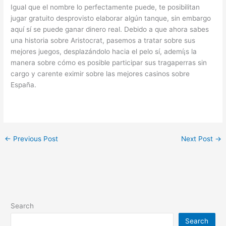
Igual que el nombre lo perfectamente puede, te posibilitan
jugar gratuito desprovisto elaborar algún tanque, sin embargo
aquí sí se puede ganar dinero real. Debido a que ahora sabes
una historia sobre Aristocrat, pasemos a tratar sobre sus
mejores juegos, desplazándolo hacia el pelo sí, ademí¡s la
manera sobre cómo es posible participar sus tragaperras sin
cargo y carente eximir sobre las mejores casinos sobre
España.
←
Previous Post
Next Post
→
Search
Search