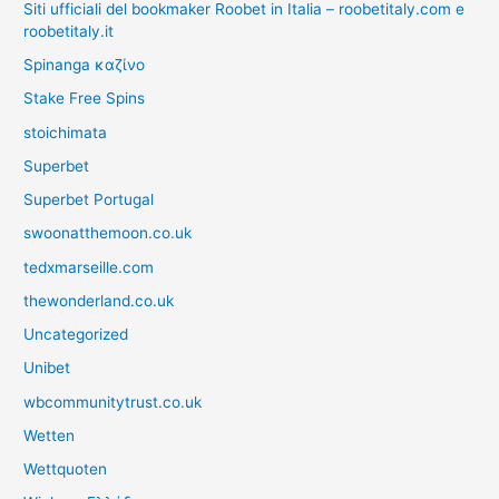
Siti ufficiali del bookmaker Roobet in Italia – roobetitaly.com e
roobetitaly.it
Spinanga καζίνο
Stake Free Spins
stoichimata
Superbet
Superbet Portugal
swoonatthemoon.co.uk
tedxmarseille.com
thewonderland.co.uk
Uncategorized
Unibet
wbcommunitytrust.co.uk
Wetten
Wettquoten