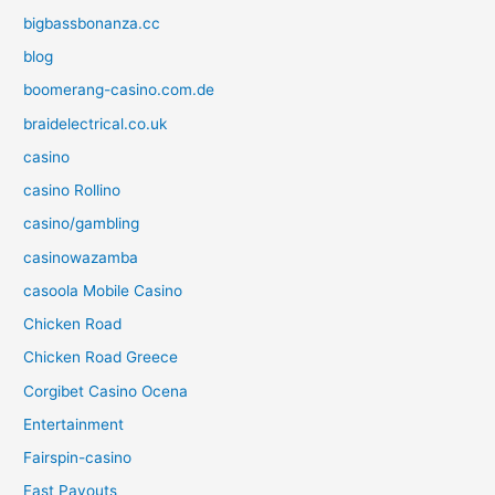
bigbassbonanza.cc
blog
boomerang-casino.com.de
braidelectrical.co.uk
casino
casino Rollino
casino/gambling
casinowazamba
casoola Mobile Casino
Chicken Road
Chicken Road Greece
Corgibet Casino Ocena
Entertainment
Fairspin-casino
Fast Payouts