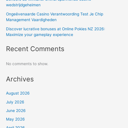
wedstrijdgeheimen
Ongeëvenaarde Casino Verantwoording Test Je Chip
Management Vaardigheden
Discover lucrative bonuses at Online Pokies NZ 2026:
Maximize your gameplay experience
Recent Comments
No comments to show.
Archives
August 2026
July 2026
June 2026
May 2026
April 2026