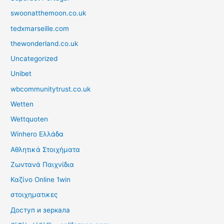
swoonatthemoon.co.uk
tedxmarseille.com
thewonderland.co.uk
Uncategorized
Unibet
wbcommunitytrust.co.uk
Wetten
Wettquoten
Winhero Ελλάδα
Αθλητικά Στοιχήματα
Ζωντανά Παιχνίδια
Καζίνο Online 1win
στοιχηματικες
Доступ и зеркала