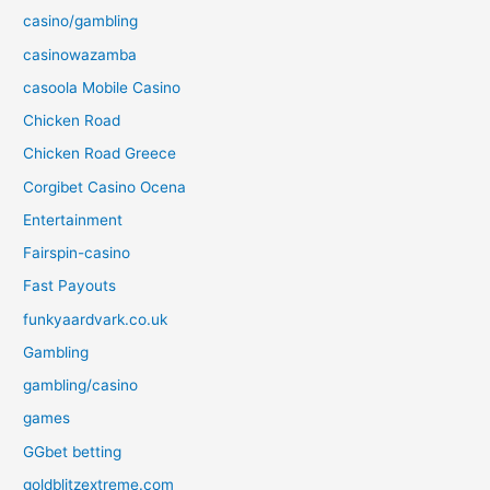
casino/gambling
casinowazamba
casoola Mobile Casino
Chicken Road
Chicken Road Greece
Corgibet Casino Ocena
Entertainment
Fairspin-casino
Fast Payouts
funkyaardvark.co.uk
Gambling
gambling/casino
games
GGbet betting
goldblitzextreme.com