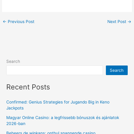
←
Previous Post
Next Post
→
Search
Search
Recent Posts
Confirmed: Genius Strategies for Jugando Big in Keno
Jackpots
Magyar Online Casino: a legfrissebb bónuszok és ajánlatok
2026-ban
Beheers de winkans: onthul spannende casino