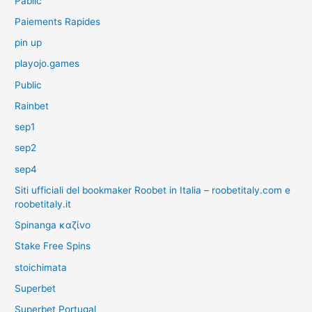
Pablic
Paiements Rapides
pin up
playojo.games
Public
Rainbet
sep1
sep2
sep4
Siti ufficiali del bookmaker Roobet in Italia – roobetitaly.com e
roobetitaly.it
Spinanga καζίνο
Stake Free Spins
stoichimata
Superbet
Superbet Portugal