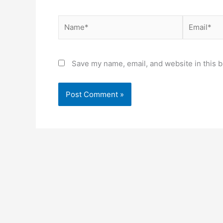
Name*
Email*
Save my name, email, and website in this b