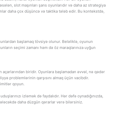
sələn, slot maşınları şans oyunlarıdır və daha az strategiya
unlar daha çox düşüncə və taktika tələb edir. Bu kontekstdə,
yunlardan başlamaq tövsiyə olunur. Beləliklə, oyunun
Oyunların seçimi zamanı həm də öz maraqlarınıza uyğun
 açarlarından biridir. Oyunlara başlamadan əvvəl, nə qədər
liyyə problemlərinin qarşısını almaq üçün vacibdir.
mitlər qoyun.
 uduşlarınızı izləmək də faydalıdır. Hər dəfə oynadığınızda,
 gələcəkdə daha düzgün qərarlar verə bilərsiniz.