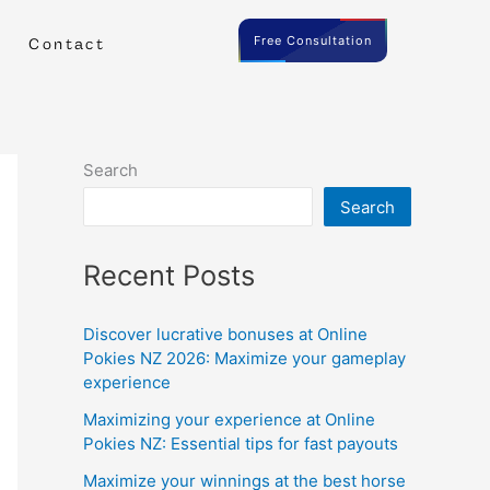
Free Consultation
Contact
Search
Search
Recent Posts
Discover lucrative bonuses at Online
Pokies NZ 2026: Maximize your gameplay
experience
Maximizing your experience at Online
Pokies NZ: Essential tips for fast payouts
Maximize your winnings at the best horse