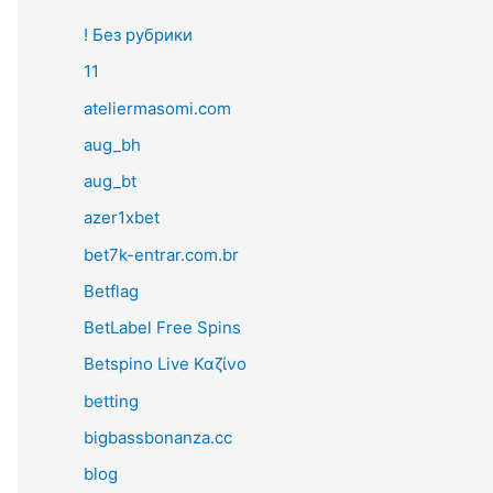
! Без рубрики
11
ateliermasomi.com
aug_bh
aug_bt
azer1xbet
bet7k-entrar.com.br
Betflag
BetLabel Free Spins
Betspino Live Καζίνο
betting
bigbassbonanza.cc
blog