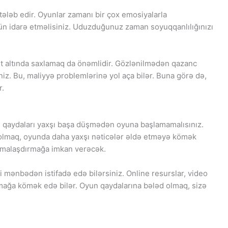
 tələb edir. Oyunlar zamanı bir çox emosiyalarla
n idarə etməlisiniz. Uduzduğunuz zaman soyuqqanlılığınızı
.
 altında saxlamaq da önəmlidir. Gözlənilmədən qazanc
niz. Bu, maliyyə problemlərinə yol aça bilər. Buna görə də,
r.
u qaydaları yaxşı başa düşmədən oyuna başlamamalısınız.
 olmaq, oyunda daha yaxşı nəticələr əldə etməyə kömək
ormalaşdırmağa imkan verəcək.
 mənbədən istifadə edə bilərsiniz. Online resurslar, video
amağa kömək edə bilər. Oyun qaydalarına bələd olmaq, sizə