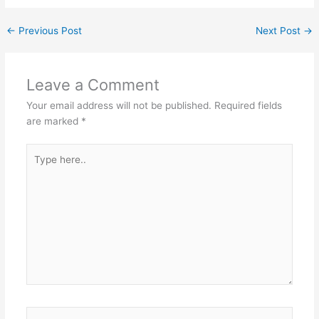
←
Previous Post
Next Post
→
Leave a Comment
Your email address will not be published.
Required fields
are marked
*
Type
here..
Name*