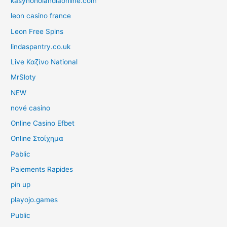
kasynoholandiaonline.com
leon casino france
Leon Free Spins
lindaspantry.co.uk
Live Καζίνο National
MrSloty
NEW
nové casino
Online Casino Efbet
Online Στοίχημα
Pablic
Paiements Rapides
pin up
playojo.games
Public