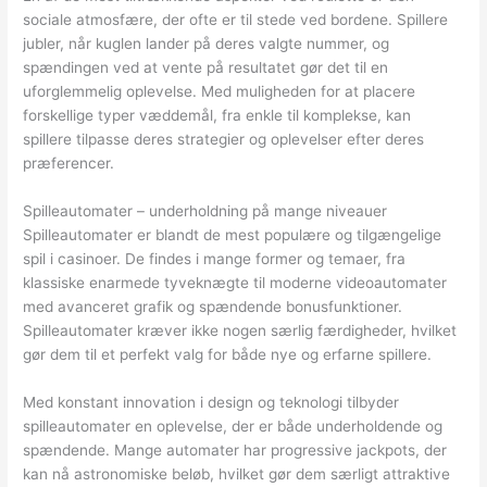
sociale atmosfære, der ofte er til stede ved bordene. Spillere
jubler, når kuglen lander på deres valgte nummer, og
spændingen ved at vente på resultatet gør det til en
uforglemmelig oplevelse. Med muligheden for at placere
forskellige typer væddemål, fra enkle til komplekse, kan
spillere tilpasse deres strategier og oplevelser efter deres
præferencer.
Spilleautomater – underholdning på mange niveauer
Spilleautomater er blandt de mest populære og tilgængelige
spil i casinoer. De findes i mange former og temaer, fra
klassiske enarmede tyveknægte til moderne videoautomater
med avanceret grafik og spændende bonusfunktioner.
Spilleautomater kræver ikke nogen særlig færdigheder, hvilket
gør dem til et perfekt valg for både nye og erfarne spillere.
Med konstant innovation i design og teknologi tilbyder
spilleautomater en oplevelse, der er både underholdende og
spændende. Mange automater har progressive jackpots, der
kan nå astronomiske beløb, hvilket gør dem særligt attraktive