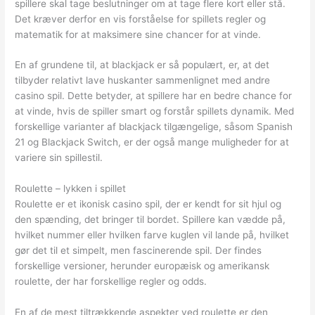
spillere skal tage beslutninger om at tage flere kort eller stå.
Det kræver derfor en vis forståelse for spillets regler og
matematik for at maksimere sine chancer for at vinde.
En af grundene til, at blackjack er så populært, er, at det
tilbyder relativt lave huskanter sammenlignet med andre
casino spil. Dette betyder, at spillere har en bedre chance for
at vinde, hvis de spiller smart og forstår spillets dynamik. Med
forskellige varianter af blackjack tilgængelige, såsom Spanish
21 og Blackjack Switch, er der også mange muligheder for at
variere sin spillestil.
Roulette – lykken i spillet
Roulette er et ikonisk casino spil, der er kendt for sit hjul og
den spænding, det bringer til bordet. Spillere kan vædde på,
hvilket nummer eller hvilken farve kuglen vil lande på, hvilket
gør det til et simpelt, men fascinerende spil. Der findes
forskellige versioner, herunder europæisk og amerikansk
roulette, der har forskellige regler og odds.
En af de mest tiltrækkende aspekter ved roulette er den