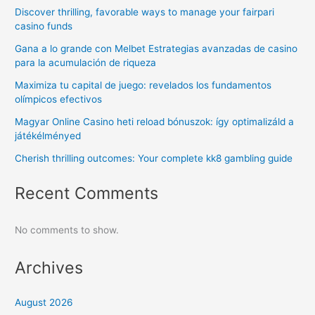
Discover thrilling, favorable ways to manage your fairpari
casino funds
Gana a lo grande con Melbet Estrategias avanzadas de casino
para la acumulación de riqueza
Maximiza tu capital de juego: revelados los fundamentos
olímpicos efectivos
Magyar Online Casino heti reload bónuszok: így optimalizáld a
játékélményed
Cherish thrilling outcomes: Your complete kk8 gambling guide
Recent Comments
No comments to show.
Archives
August 2026