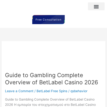
Skip
to
content
Autism Tr
Free Consultation
Betlabel
Guide to Gambling Complete
Guide
to
Overview of BetLabel Casino 2026
Gambling
Complete
Leave a Comment
/
BetLabel Free Spins
/
qsbehavior
Overview
Guide to Gambling Complete Overview of BetLabel Casino
of
2026 Η εμπειρία του στοιχηματισμού στο BetLabel Casino
BetLabel