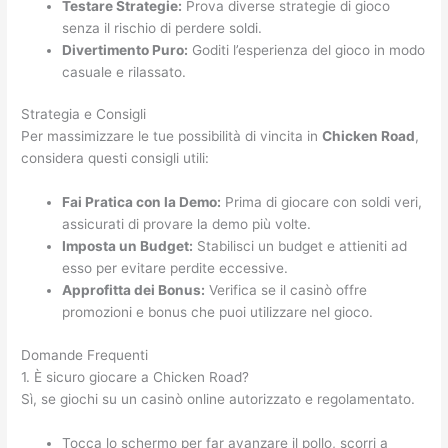
Testare Strategie:
Prova diverse strategie di gioco
senza il rischio di perdere soldi.
Divertimento Puro:
Goditi l’esperienza del gioco in modo
casuale e rilassato.
Strategia e Consigli
Per massimizzare le tue possibilità di vincita in
Chicken Road
,
considera questi consigli utili:
Fai Pratica con la Demo:
Prima di giocare con soldi veri,
assicurati di provare la demo più volte.
Imposta un Budget:
Stabilisci un budget e attieniti ad
esso per evitare perdite eccessive.
Approfitta dei Bonus:
Verifica se il casinò offre
promozioni e bonus che puoi utilizzare nel gioco.
Domande Frequenti
1. È sicuro giocare a Chicken Road?
Sì, se giochi su un casinò online autorizzato e regolamentato.
Tocca lo schermo per far avanzare il pollo, scorri a