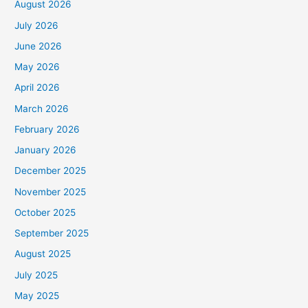
August 2026
July 2026
June 2026
May 2026
April 2026
March 2026
February 2026
January 2026
December 2025
November 2025
October 2025
September 2025
August 2025
July 2025
May 2025