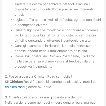
sinistra o a destra per schivare ostacoli e inclina il
dispositivo per un controllo più preciso nei momenti
critici.
Il gioco offre quattro livelli di difficoltà, ognuno con rischi
e ricompense diverse.
Questo significa che l’obiettivo è continuare a correre il
più lontano possibile, affrontando ostacoli sempre più
difficili e cercando di ottenere il punteggio più alto.
Consiglio sempre di iniziare così, specialmente se non
conosci ancora bene il funzionamento della slot.
Come sviluppatori del Chicken Road game, crediamo
nella trasparenza e diamo valore al feedback da una
prospettiva indipendente.
2. Posso giocare a Chicken Road su mobile?
Sì!
Chicken Road
è disponibile anche su dispositivi mobili per
chicken road
giocare ovunque.
3. Quanti soldi posso vincere giocando alla demo?
Nella versione demo non puoi vincere denaro reale, ma puoi