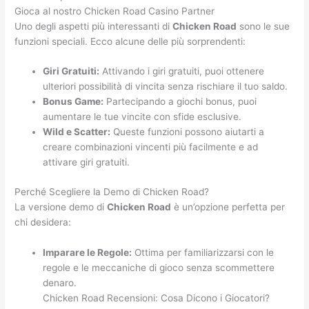
Gioca al nostro Chicken Road Casino Partner
Uno degli aspetti più interessanti di
Chicken Road
sono le sue
funzioni speciali. Ecco alcune delle più sorprendenti:
Giri Gratuiti:
Attivando i giri gratuiti, puoi ottenere
ulteriori possibilità di vincita senza rischiare il tuo saldo.
Bonus Game:
Partecipando a giochi bonus, puoi
aumentare le tue vincite con sfide esclusive.
Wild e Scatter:
Queste funzioni possono aiutarti a
creare combinazioni vincenti più facilmente e ad
attivare giri gratuiti.
Perché Scegliere la Demo di Chicken Road?
La versione demo di
Chicken Road
è un’opzione perfetta per
chi desidera:
Imparare le Regole:
Ottima per familiarizzarsi con le
regole e le meccaniche di gioco senza scommettere
denaro.
Chicken Road Recensioni: Cosa Dicono i Giocatori?