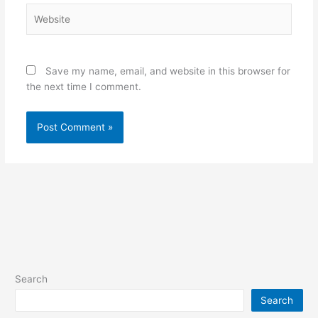
Website
Save my name, email, and website in this browser for
the next time I comment.
Search
Search