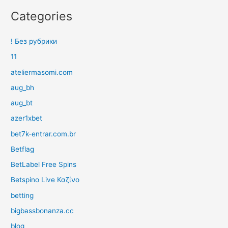
Categories
! Без рубрики
11
ateliermasomi.com
aug_bh
aug_bt
azer1xbet
bet7k-entrar.com.br
Betflag
BetLabel Free Spins
Betspino Live Καζίνο
betting
bigbassbonanza.cc
blog