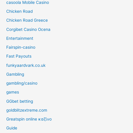
casoola Mobile Casino
Chicken Road
Chicken Road Greece
Corgibet Casino Ocena
Entertainment
Fairspin-casino
Fast Payouts
funkyaardvark.co.uk
Gambling
gambling/casino
games
GGbet betting
goldblitzextreme.com
Greatspin online καζίνο
Guide