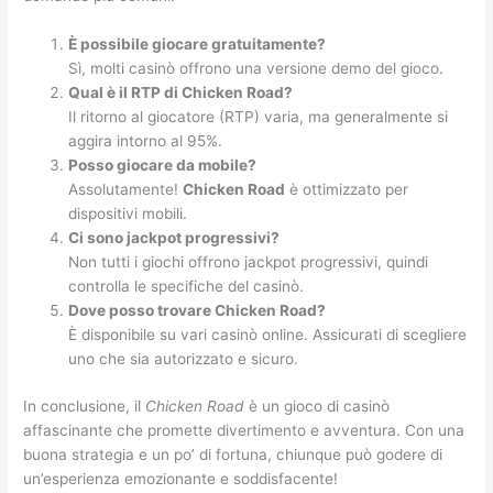
È possibile giocare gratuitamente?
Sì, molti casinò offrono una versione demo del gioco.
Qual è il RTP di Chicken Road?
Il ritorno al giocatore (RTP) varia, ma generalmente si
aggira intorno al 95%.
Posso giocare da mobile?
Assolutamente!
Chicken Road
è ottimizzato per
dispositivi mobili.
Ci sono jackpot progressivi?
Non tutti i giochi offrono jackpot progressivi, quindi
controlla le specifiche del casinò.
Dove posso trovare Chicken Road?
È disponibile su vari casinò online. Assicurati di scegliere
uno che sia autorizzato e sicuro.
In conclusione, il
Chicken Road
è un gioco di casinò
affascinante che promette divertimento e avventura. Con una
buona strategia e un po’ di fortuna, chiunque può godere di
un’esperienza emozionante e soddisfacente!