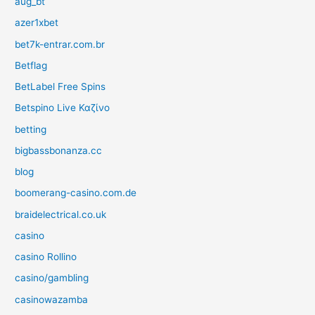
aug_bt
azer1xbet
bet7k-entrar.com.br
Betflag
BetLabel Free Spins
Betspino Live Καζίνο
betting
bigbassbonanza.cc
blog
boomerang-casino.com.de
braidelectrical.co.uk
casino
casino Rollino
casino/gambling
casinowazamba