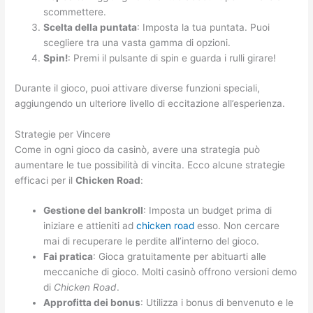
scommettere.
Scelta della puntata
: Imposta la tua puntata. Puoi
scegliere tra una vasta gamma di opzioni.
Spin!
: Premi il pulsante di spin e guarda i rulli girare!
Durante il gioco, puoi attivare diverse funzioni speciali,
aggiungendo un ulteriore livello di eccitazione all’esperienza.
Strategie per Vincere
Come in ogni gioco da casinò, avere una strategia può
aumentare le tue possibilità di vincita. Ecco alcune strategie
efficaci per il
Chicken Road
:
Gestione del bankroll
: Imposta un budget prima di
iniziare e attieniti ad
chicken road
esso. Non cercare
mai di recuperare le perdite all’interno del gioco.
Fai pratica
: Gioca gratuitamente per abituarti alle
meccaniche di gioco. Molti casinò offrono versioni demo
di
Chicken Road
.
Approfitta dei bonus
: Utilizza i bonus di benvenuto e le