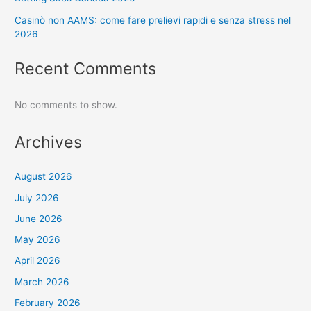
Casinò non AAMS: come fare prelievi rapidi e senza stress nel
2026
Recent Comments
No comments to show.
Archives
August 2026
July 2026
June 2026
May 2026
April 2026
March 2026
February 2026