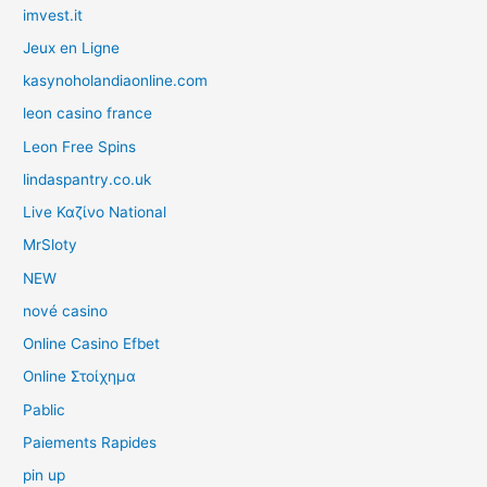
imvest.it
Jeux en Ligne
kasynoholandiaonline.com
leon casino france
Leon Free Spins
lindaspantry.co.uk
Live Καζίνο National
MrSloty
NEW
nové casino
Online Casino Efbet
Online Στοίχημα
Pablic
Paiements Rapides
pin up