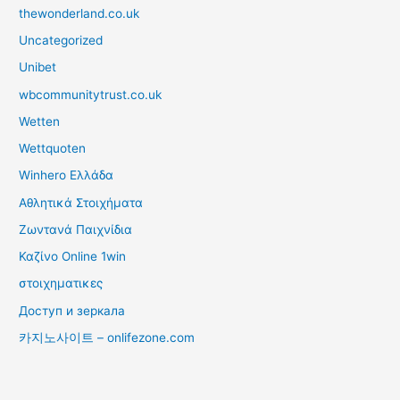
thewonderland.co.uk
Uncategorized
Unibet
wbcommunitytrust.co.uk
Wetten
Wettquoten
Winhero Ελλάδα
Αθλητικά Στοιχήματα
Ζωντανά Παιχνίδια
Καζίνο Online 1win
στοιχηματικες
Доступ и зеркала
카지노사이트 – onlifezone.com