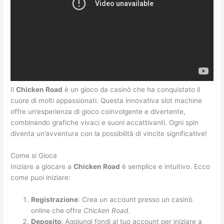
Il
Chicken Road
è un gioco da casinò che ha conquistato il
cuore di molti appassionati. Questa innovativa slot machine
offre un’esperienza di gioco coinvolgente e divertente,
combinando grafiche vivaci e suoni accattivanti. Ogni spin
diventa un’avventura con la possibilità di vincite significative!
Come si Gioca
Iniziare a giocare a
Chicken Road
è semplice e intuitivo. Ecco
come puoi iniziare:
Registrazione
: Crea un account presso un casinò
online che offre
Chicken Road
.
Deposito
: Aggiungi fondi al tuo account per iniziare a