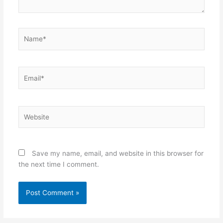
Name*
Email*
Website
Save my name, email, and website in this browser for
the next time I comment.