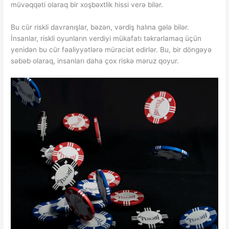
müvəqqəti olaraq bir xoşbəxtlik hissi verə bilər.
Bu cür riskli davranışlar, bəzən, vərdiş halına gələ bilər.
İnsanlar, riskli oyunların verdiyi mükafatı təkrarlamaq üçün
yenidən bu cür fəaliyyətlərə müraciət edirlər. Bu, bir döngəyə
səbəb olaraq, insanları daha çox riskə məruz qoyur.