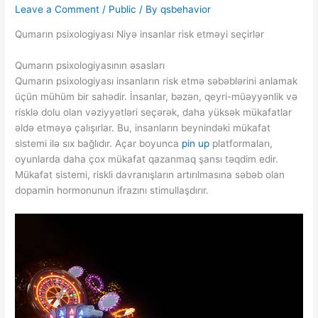
Leave a Comment
/
Public
/ By
qsbehavior
Qumarın psixologiyası Niyə insanlar risk etməyi seçirlər
Qumarın psixologiyasının əsasları
Qumarın psixologiyası insanların risk etmə səbəblərini anlamak
üçün mühüm bir sahədir. İnsanlar, bəzən, qeyri-müəyyənlik və
risklə dolu olan vəziyyətləri seçərək, daha yüksək mükafatlar
əldə etməyə çalışırlar. Bu, insanların beynindəki mükafat
sistemi ilə sıx bağlıdır. Açar boyunca
pin up
platformaları,
oyunlarda daha çox mükafat qazanmaq şansı təqdim edir.
Mükafat sistemi, riskli davranışların artırılmasına səbəb olan
dopamin hormonunun ifrazını stimullaşdırır.