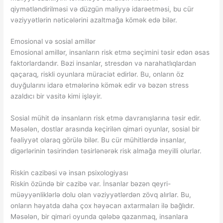
qiymətləndirilməsi və düzgün maliyyə idarəetməsi, bu cür
vəziyyətlərin nəticələrini azaltmağa kömək edə bilər.
Emosional və sosial amillər
Emosional amillər, insanların risk etmə seçimini təsir edən əsas
faktorlardandır. Bəzi insanlar, stresdən və narahatlıqlardan
qaçaraq, riskli oyunlara müraciət edirlər. Bu, onların öz
duyğularını idarə etmələrinə kömək edir və bəzən stress
azaldıcı bir vasitə kimi işləyir.
Sosial mühit də insanların risk etmə davranışlarına təsir edir.
Məsələn, dostlar arasında keçirilən qimari oyunlar, sosial bir
fəaliyyət olaraq görülə bilər. Bu cür mühitlərdə insanlar,
digərlərinin təsirindən təsirlənərək risk almağa meyilli olurlar.
Riskin cazibəsi və insan psixologiyası
Riskin özündə bir cazibə var. İnsanlar bəzən qeyri-
müəyyənliklərlə dolu olan vəziyyətlərdən zövq alırlar. Bu,
onların həyatda daha çox həyəcan axtarmaları ilə bağlıdır.
Məsələn, bir qimari oyunda qələbə qazanmaq, insanlara