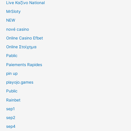
Live Καζίνο National
MrSloty
NEW
nové casino
Online Casino Efbet
Online Στοίχημα
Pablic
Paiements Rapides
pin up
playojo.games
Public
Rainbet
sep1
sep2
sep4