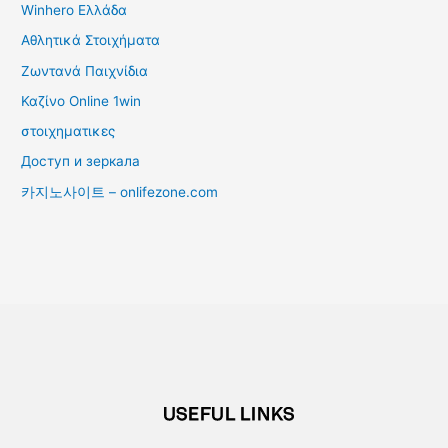
Winhero Ελλάδα
Αθλητικά Στοιχήματα
Ζωντανά Παιχνίδια
Καζίνο Online 1win
στοιχηματικες
Доступ и зеркала
카지노사이트 – onlifezone.com
USEFUL LINKS