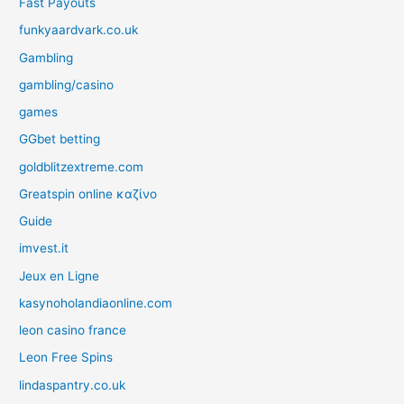
Fast Payouts
funkyaardvark.co.uk
Gambling
gambling/casino
games
GGbet betting
goldblitzextreme.com
Greatspin online καζίνο
Guide
imvest.it
Jeux en Ligne
kasynoholandiaonline.com
leon casino france
Leon Free Spins
lindaspantry.co.uk