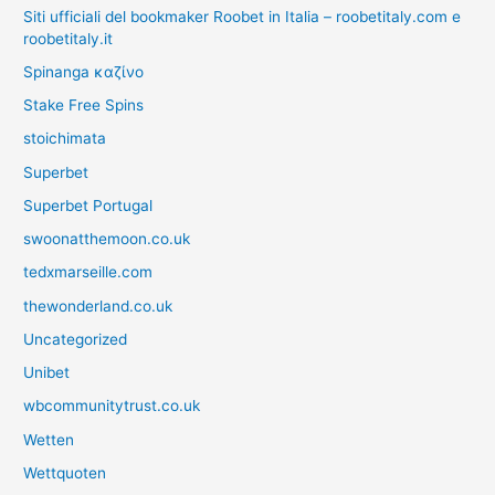
Siti ufficiali del bookmaker Roobet in Italia – roobetitaly.com e
roobetitaly.it
Spinanga καζίνο
Stake Free Spins
stoichimata
Superbet
Superbet Portugal
swoonatthemoon.co.uk
tedxmarseille.com
thewonderland.co.uk
Uncategorized
Unibet
wbcommunitytrust.co.uk
Wetten
Wettquoten