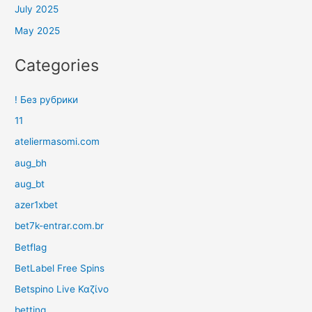
July 2025
May 2025
Categories
! Без рубрики
11
ateliermasomi.com
aug_bh
aug_bt
azer1xbet
bet7k-entrar.com.br
Betflag
BetLabel Free Spins
Betspino Live Καζίνο
betting