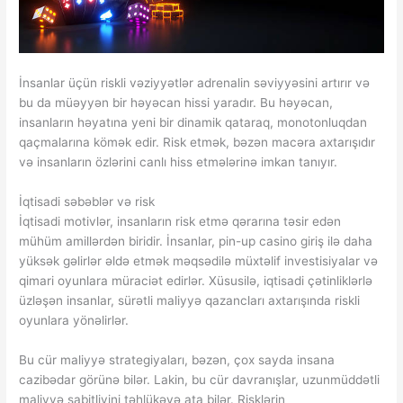
İnsanlar üçün riskli vəziyyətlər adrenalin səviyyəsini artırır və
bu da müəyyən bir həyəcan hissi yaradır. Bu həyəcan,
insanların həyatına yeni bir dinamik qataraq, monotonluqdan
qaçmalarına kömək edir. Risk etmək, bəzən macəra axtarışıdır
və insanların özlərini canlı hiss etmələrinə imkan tanıyır.
İqtisadi səbəblər və risk
İqtisadi motivlər, insanların risk etmə qərarına təsir edən
mühüm amillərdən biridir. İnsanlar, pin-up casino giriş ilə daha
yüksək gəlirlər əldə etmək məqsədilə müxtəlif investisiyalar və
qimari oyunlara müraciət edirlər. Xüsusilə, iqtisadi çətinliklərlə
üzləşən insanlar, sürətli maliyyə qazancları axtarışında riskli
oyunlara yönəlirlər.
Bu cür maliyyə strategiyaları, bəzən, çox sayda insana
cazibədar görünə bilər. Lakin, bu cür davranışlar, uzunmüddətli
maliyyə sabitliyini təhlükəyə ata bilər. Risklərin