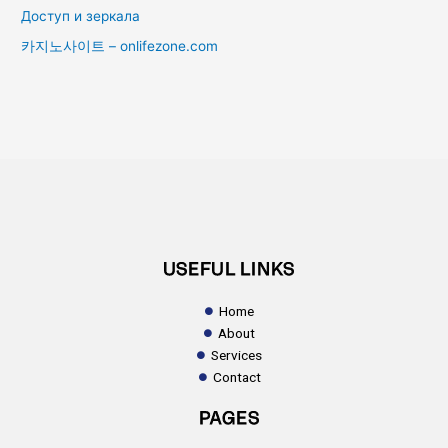
Доступ и зеркала
카지노사이트 – onlifezone.com
USEFUL LINKS
Home
About
Services
Contact
PAGES