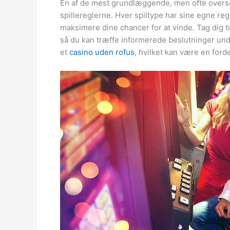
En af de mest grundlæggende, men ofte oversete
spillereglerne. Hver spiltype har sine egne regl
maksimere dine chancer for at vinde. Tag dig tid
så du kan træffe informerede beslutninger und
et
casino uden rofus
, hvilket kan være en forde