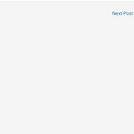
Next Post