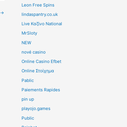
Leon Free Spins
→
lindaspantry.co.uk
Live Καζίνο National
MrSloty
NEW
nové casino
Online Casino Efbet
Online Στοίχημα
Pablic
Paiements Rapides
pin up
playojo.games
Public