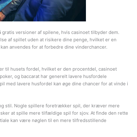
gratis versioner af spilene, hvis casinoet tilbyder dem.
se af spillet uden at risikere dine penge, hvilket er en
er kan anvendes for at forbedre dine vinderchancer.
r til husets fordel, hvilket er den procentdel, casinoet
, poker, og baccarat har generelt lavere husfordele
il med lavere husfordel kan øge dine chancer for at vinde i
 og stil. Nogle spillere foretrækker spil, der kræver mere
r at spille mere tilfældige spil for sjov. At finde den rette
ale kan være nøglen til en mere tilfredsstillende