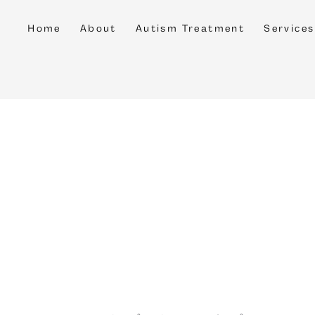
Home
About
Autism Treatment
Services
n du kan
 gevinster i