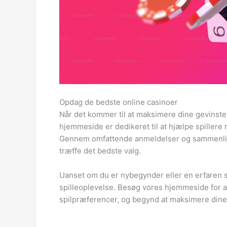
Opdag de bedste online casinoer
Når det kommer til at maksimere dine gevinster,
hjemmeside er dedikeret til at hjælpe spiller
Gennem omfattende anmeldelser og sammenligni
træffe det bedste valg.
Uanset om du er nybegynder eller en erfaren spi
spilleoplevelse. Besøg vores hjemmeside for at
spilpræferencer, og begynd at maksimere dine 