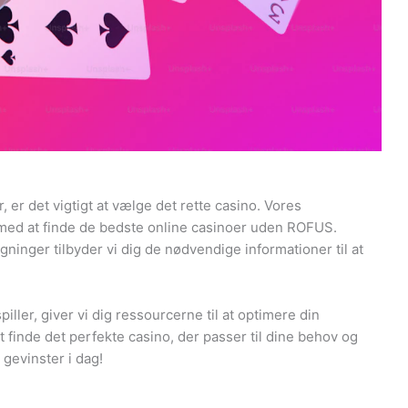
 er det vigtigt at vælge det rette casino. Vores
e med at finde de bedste online casinoer uden ROFUS.
nger tilbyder vi dig de nødvendige informationer til at
ller, giver vi dig ressourcerne til at optimere din
 finde det perfekte casino, der passer til dine behov og
gevinster i dag!