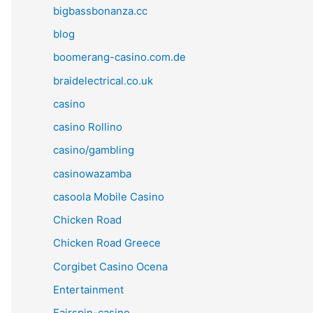
bigbassbonanza.cc
blog
boomerang-casino.com.de
braidelectrical.co.uk
casino
casino Rollino
casino/gambling
casinowazamba
casoola Mobile Casino
Chicken Road
Chicken Road Greece
Corgibet Casino Ocena
Entertainment
Fairspin-casino