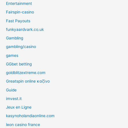
Entertainment
Fairspin-casino
Fast Payouts
funkyaardvark.co.uk
Gambling
gambling/casino
games
GGbet betting
goldblitzextreme.com
Greatspin online καζίνο
Guide
imvest.it
Jeux en Ligne
kasynoholandiaonline.com
leon casino france