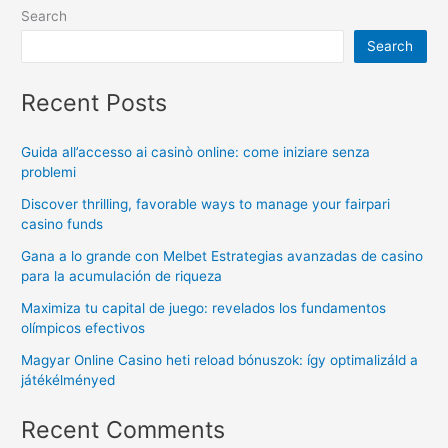
Search
Search
Recent Posts
Guida all’accesso ai casinò online: come iniziare senza
problemi
Discover thrilling, favorable ways to manage your fairpari
casino funds
Gana a lo grande con Melbet Estrategias avanzadas de casino
para la acumulación de riqueza
Maximiza tu capital de juego: revelados los fundamentos
olímpicos efectivos
Magyar Online Casino heti reload bónuszok: így optimalizáld a
játékélményed
Recent Comments