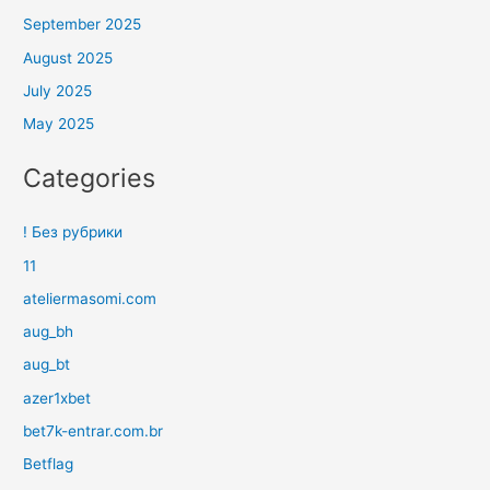
September 2025
August 2025
July 2025
May 2025
Categories
! Без рубрики
11
ateliermasomi.com
aug_bh
aug_bt
azer1xbet
bet7k-entrar.com.br
Betflag