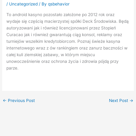
/
Uncategorized
/ By
qsbehavior
To android kasyno pozostało założone po 2012 rok oraz
wydaje się częścią macierzystej spółki Deck Środowiska. Będą
autoryzowani jak i również licencjonowani przez Stopień
Curacao jak i również gwarantują ciąg konsol, reklamy oraz
turniejów wszelkim kredytobiorcom. Poznaj świeże kasyna
internetowego wraz z ów rankingiem oraz zanurz baczności w
całej kuli ziemskiej zabawy, w którym miejscu
unowocześnienie oraz ochrona życia i zdrowia pójdą przy
parze.
←
Previous Post
Next Post
→