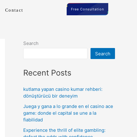
Free Consultation
Contact
Search
Search
Recent Posts
kutlama yapan casino kumar rehberi:
dönüştürücü bir deneyim
Juega y gana a lo grande en el casino ace
game: donde el capital se une a la
fiabilidad
Experience the thrill of elite gambling:
defeat the odds with confidence