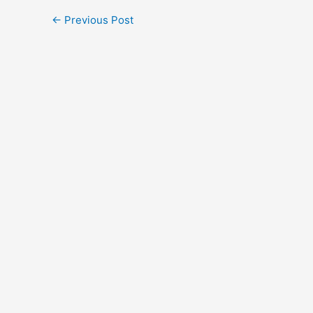
←
Previous Post