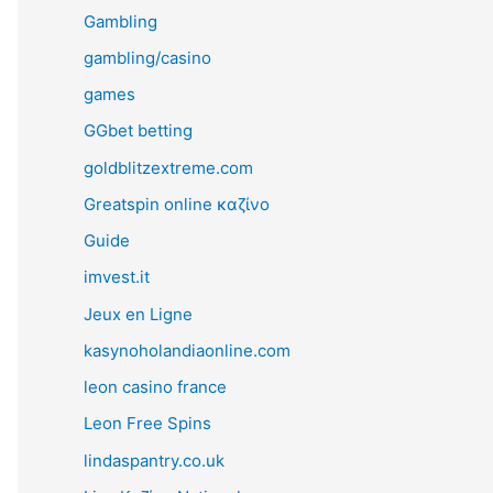
Gambling
gambling/casino
games
GGbet betting
goldblitzextreme.com
Greatspin online καζίνο
Guide
imvest.it
Jeux en Ligne
kasynoholandiaonline.com
leon casino france
Leon Free Spins
lindaspantry.co.uk