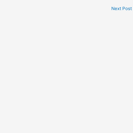
Next Post