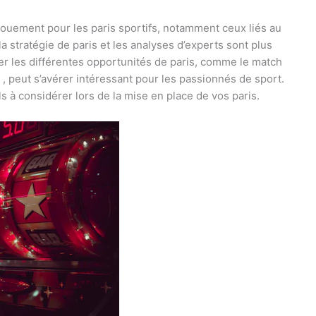
ouement pour les paris sportifs, notamment ceux liés au
a stratégie de paris et les analyses d’experts sont plus
er les différentes opportunités de paris, comme le match
, peut s’avérer intéressant pour les passionnés de sport.
s à considérer lors de la mise en place de vos paris.