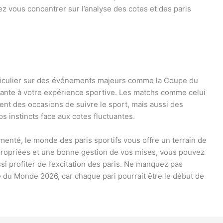
 vous concentrer sur l’analyse des cotes et des paris
particulier sur des événements majeurs comme la Coupe du
nte à votre expérience sportive. Les matchs comme celui
ment des occasions de suivre le sport, mais aussi des
s instincts face aux cotes fluctuantes.
enté, le monde des paris sportifs vous offre un terrain de
appropriées et une bonne gestion de vos mises, vous pouvez
i profiter de l’excitation des paris. Ne manquez pas
e du Monde 2026, car chaque pari pourrait être le début de