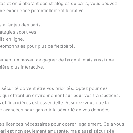
tes et en élaborant des stratégies de paris, vous pouvez
une expérience potentiellement lucrative.
à l’enjeu des paris.
atégies sportives.
fs en ligne.
yptomonnaies pour plus de flexibilité.
lement un moyen de gagner de l’argent, mais aussi une
ière plus interactive.
a sécurité doivent être vos priorités. Optez pour des
 qui offrent un environnement sûr pour vos transactions.
 et financières est essentielle. Assurez-vous que la
e avancées pour garantir la sécurité de vos données.
 des licences nécessaires pour opérer légalement. Cela vous
ari est non seulement amusante, mais aussi sécurisée.