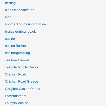
betting
bigbassbonanza.cc
blog
boomerang-casino.com.de
braidelectrical.co.uk
casino
casino Rollino
casino/gambling
casinowazamba
casoola Mobile Casino
Chicken Road
Chicken Road Greece
Corgibet Casino Ocena
Entertainment
Fairspin-casino