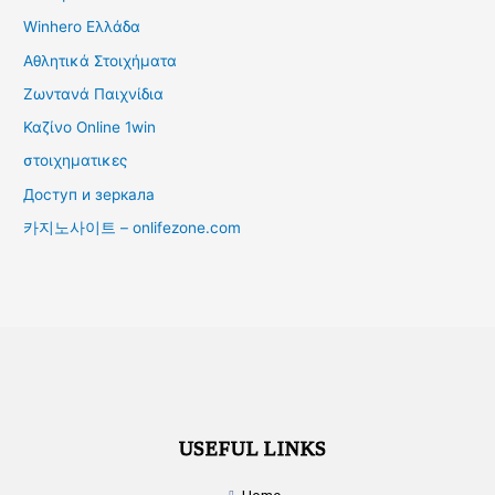
Winhero Ελλάδα
Αθλητικά Στοιχήματα
Ζωντανά Παιχνίδια
Καζίνο Online 1win
στοιχηματικες
Доступ и зеркала
카지노사이트 – onlifezone.com
USEFUL LINKS
Home