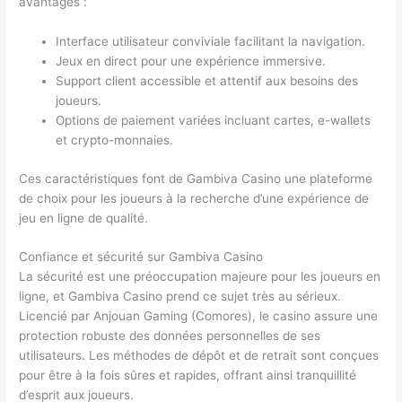
avantages :
Interface utilisateur conviviale facilitant la navigation.
Jeux en direct pour une expérience immersive.
Support client accessible et attentif aux besoins des
joueurs.
Options de paiement variées incluant cartes, e-wallets
et crypto-monnaies.
Ces caractéristiques font de Gambiva Casino une plateforme
de choix pour les joueurs à la recherche d’une expérience de
jeu en ligne de qualité.
Confiance et sécurité sur Gambiva Casino
La sécurité est une préoccupation majeure pour les joueurs en
ligne, et Gambiva Casino prend ce sujet très au sérieux.
Licencié par Anjouan Gaming (Comores), le casino assure une
protection robuste des données personnelles de ses
utilisateurs. Les méthodes de dépôt et de retrait sont conçues
pour être à la fois sûres et rapides, offrant ainsi tranquillité
d’esprit aux joueurs.