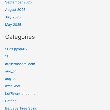
September 2025
August 2025
July 2025
May 2025
Categories
! Без рубрики
11
ateliermasomi.com
aug_bh
aug_bt
azer1xbet
bet7k-entrar.com.br
Betflag
BetLabel Free Spins