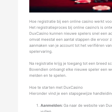
Hoe registratie bij een online casino werkt vo
Het registratieproces bij online casino’s is on
DuxCasino kunnen nieuwe spelers snel een a
omvat meestal een aantal stappen die ervoor z
aanmaken van je account tot het verifiëren van j
spelervaring.
Na registratie krijg je toegang tot een breed s
Bovendien ontvangt elke nieuwe speler een we
melden en te spelen.
Hoe te starten met DuxCasino
Hieronder vind je een stapsgewijze handleidin
Aanmelden:
Ga naar de website van Dux
vullen.