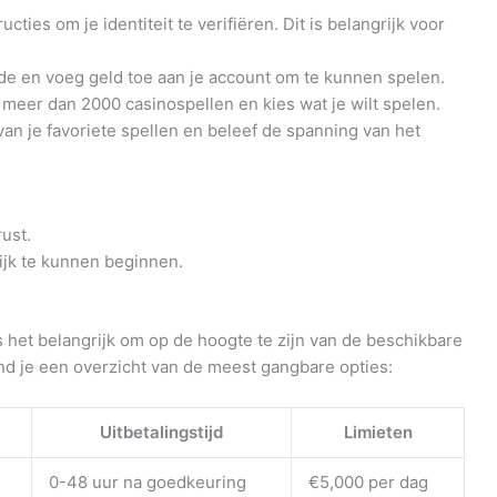
ucties om je identiteit te verifiëren. Dit is belangrijk voor
e en voeg geld toe aan je account om te kunnen spelen.
meer dan 2000 casinospellen en kies wat je wilt spelen.
van je favoriete spellen en beleef de spanning van het
ust.
jk te kunnen beginnen.
 het belangrijk om op de hoogte te zijn van de beschikbare
nd je een overzicht van de meest gangbare opties:
Uitbetalingstijd
Limieten
0-48 uur na goedkeuring
€5,000 per dag