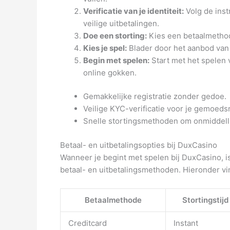
Verificatie van je identiteit:
Volg de instr
veilige uitbetalingen.
Doe een storting:
Kies een betaalmethod
Kies je spel:
Blader door het aanbod van 
Begin met spelen:
Start met het spelen 
online gokken.
Gemakkelijke registratie zonder gedoe.
Veilige KYC-verificatie voor je gemoedsr
Snelle stortingsmethoden om onmiddelli
Betaal- en uitbetalingsopties bij DuxCasino
Wanneer je begint met spelen bij DuxCasino, is
betaal- en uitbetalingsmethoden. Hieronder vi
Betaalmethode
Stortingstijd
Creditcard
Instant