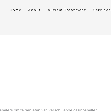
Home
About
Autism Treatment
Services
betalingen: hoe
rijg je je winst?
 spelers om te genieten van verschillende casinospellen.