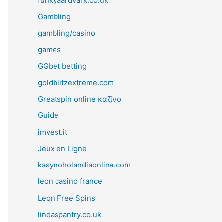
funkyaardvark.co.uk
Gambling
gambling/casino
games
GGbet betting
goldblitzextreme.com
Greatspin online καζίνο
Guide
imvest.it
Jeux en Ligne
kasynoholandiaonline.com
leon casino france
Leon Free Spins
lindaspantry.co.uk