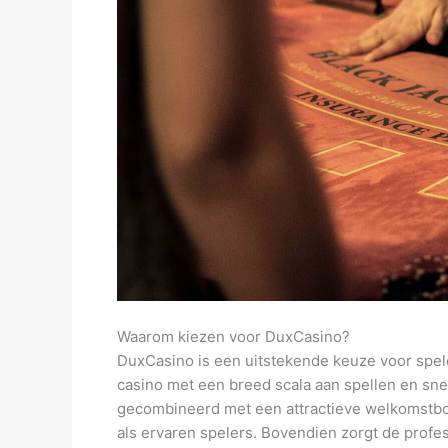
Waarom kiezen voor DuxCasino?
DuxCasino is een uitstekende keuze voor spele
casino met een breed scala aan spellen en snel
gecombineerd met een attractieve welkomstbon
als ervaren spelers. Bovendien zorgt de profes