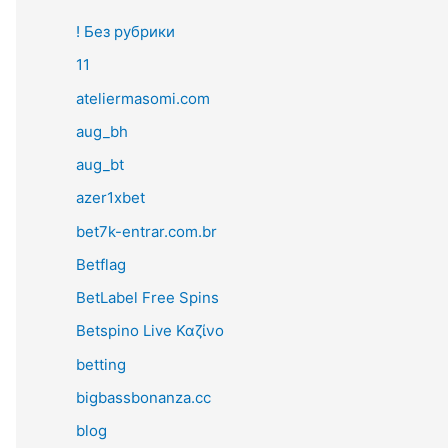
! Без рубрики
11
ateliermasomi.com
aug_bh
aug_bt
azer1xbet
bet7k-entrar.com.br
Betflag
BetLabel Free Spins
Betspino Live Καζίνο
betting
bigbassbonanza.cc
blog