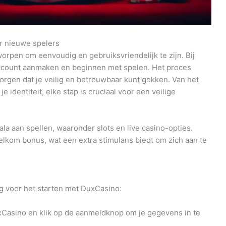
or nieuwe spelers
tworpen om eenvoudig en gebruiksvriendelijk te zijn. Bij
ccount aanmaken en beginnen met spelen. Het proces
orgen dat je veilig en betrouwbaar kunt gokken. Van het
e identiteit, elke stap is cruciaal voor een veilige
cala aan spellen, waaronder slots en live casino-opties.
lkom bonus, wat een extra stimulans biedt om zich aan te
g voor het starten met DuxCasino:
Casino en klik op de aanmeldknop om je gegevens in te