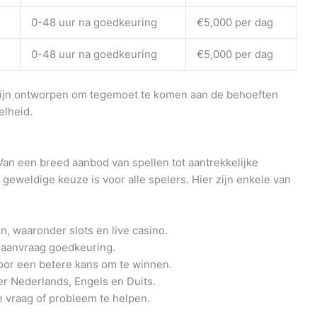
0-48 uur na goedkeuring
€5,000 per dag
0-48 uur na goedkeuring
€5,000 per dag
 zijn ontworpen om tegemoet te komen aan de behoeften
elheid.
Van een breed aanbod van spellen tot aantrekkelijke
geweldige keuze is voor alle spelers. Hier zijn enkele van
n, waaronder slots en live casino.
a aanvraag goedkeuring.
oor een betere kans om te winnen.
r Nederlands, Engels en Duits.
e vraag of probleem te helpen.