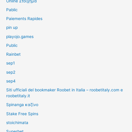
Online Στοίχημα
Pablic
Paiements Rapides
pin up
playojo.games
Public
Rainbet
sep1
sep2
sep4
Siti ufficiali del bookmaker Roobet in Italia – roobetitaly.com e
roobetitaly.it
Spinanga καζίνο
Stake Free Spins
stoichimata
Superbet