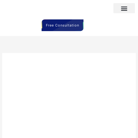
Skip
to
content
Autism Tr
Free Consultation
Die Geheimnisse
erfolgreicher
Strategien bei
Online-Casinos