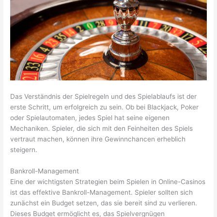
Das Verständnis der Spielregeln und des Spielablaufs ist der
erste Schritt, um erfolgreich zu sein. Ob bei Blackjack, Poker
oder Spielautomaten, jedes Spiel hat seine eigenen
Mechaniken. Spieler, die sich mit den Feinheiten des Spiels
vertraut machen, können ihre Gewinnchancen erheblich
steigern.
Bankroll-Management
Eine der wichtigsten Strategien beim Spielen in Online-Casinos
ist das effektive Bankroll-Management. Spieler sollten sich
zunächst ein Budget setzen, das sie bereit sind zu verlieren.
Dieses Budget ermöglicht es, das Spielvergnügen