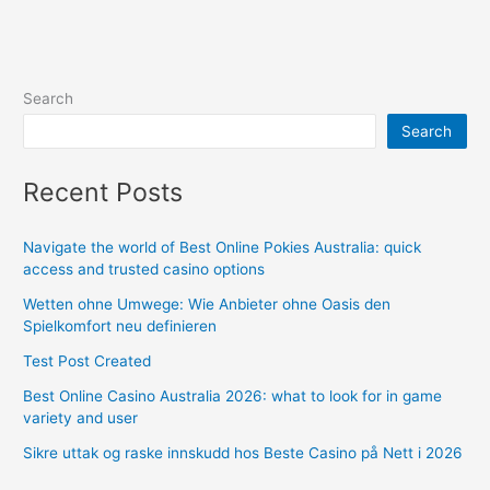
Search
Search
Recent Posts
Navigate the world of Best Online Pokies Australia: quick
access and trusted casino options
Wetten ohne Umwege: Wie Anbieter ohne Oasis den
Spielkomfort neu definieren
Test Post Created
Best Online Casino Australia 2026: what to look for in game
variety and user
Sikre uttak og raske innskudd hos Beste Casino på Nett i 2026