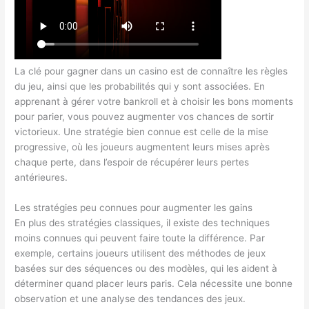
La clé pour gagner dans un casino est de connaître les règles
du jeu, ainsi que les probabilités qui y sont associées. En
apprenant à gérer votre bankroll et à choisir les bons moments
pour parier, vous pouvez augmenter vos chances de sortir
victorieux. Une stratégie bien connue est celle de la mise
progressive, où les joueurs augmentent leurs mises après
chaque perte, dans l’espoir de récupérer leurs pertes
antérieures.
Les stratégies peu connues pour augmenter les gains
En plus des stratégies classiques, il existe des techniques
moins connues qui peuvent faire toute la différence. Par
exemple, certains joueurs utilisent des méthodes de jeux
basées sur des séquences ou des modèles, qui les aident à
déterminer quand placer leurs paris. Cela nécessite une bonne
observation et une analyse des tendances des jeux.