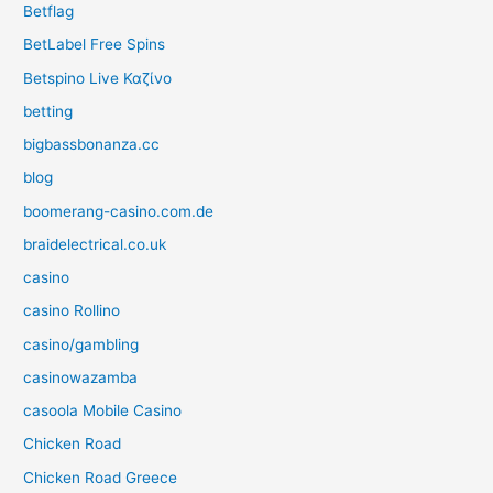
Betflag
BetLabel Free Spins
Betspino Live Καζίνο
betting
bigbassbonanza.cc
blog
boomerang-casino.com.de
braidelectrical.co.uk
casino
casino Rollino
casino/gambling
casinowazamba
casoola Mobile Casino
Chicken Road
Chicken Road Greece