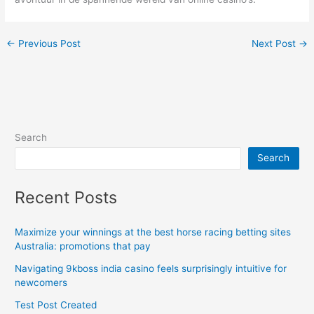
←
Previous Post
Next Post
→
Search
Search
Recent Posts
Maximize your winnings at the best horse racing betting sites
Australia: promotions that pay
Navigating 9kboss india casino feels surprisingly intuitive for
newcomers
Test Post Created