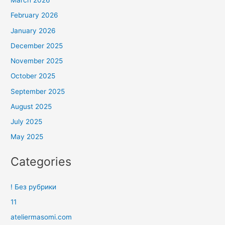
March 2026
February 2026
January 2026
December 2025
November 2025
October 2025
September 2025
August 2025
July 2025
May 2025
Categories
! Без рубрики
11
ateliermasomi.com