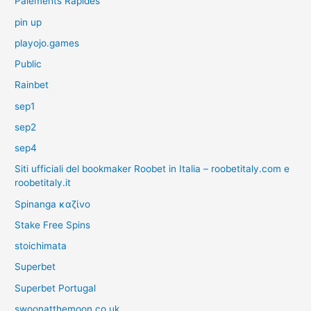
Paiements Rapides
pin up
playojo.games
Public
Rainbet
sep1
sep2
sep4
Siti ufficiali del bookmaker Roobet in Italia – roobetitaly.com e
roobetitaly.it
Spinanga καζίνο
Stake Free Spins
stoichimata
Superbet
Superbet Portugal
swoonatthemoon.co.uk