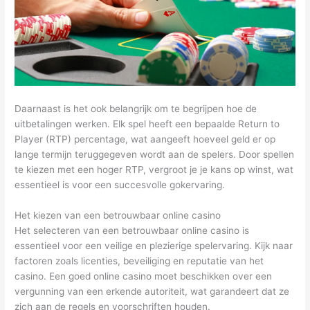
Daarnaast is het ook belangrijk om te begrijpen hoe de
uitbetalingen werken. Elk spel heeft een bepaalde Return to
Player (RTP) percentage, wat aangeeft hoeveel geld er op
lange termijn teruggegeven wordt aan de spelers. Door spellen
te kiezen met een hoger RTP, vergroot je je kans op winst, wat
essentieel is voor een succesvolle gokervaring.
Het kiezen van een betrouwbaar online casino
Het selecteren van een betrouwbaar online casino is
essentieel voor een veilige en plezierige spelervaring. Kijk naar
factoren zoals licenties, beveiliging en reputatie van het
casino. Een goed online casino moet beschikken over een
vergunning van een erkende autoriteit, wat garandeert dat ze
zich aan de regels en voorschriften houden.