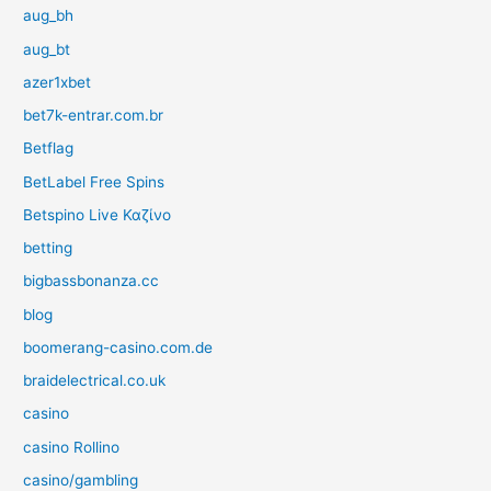
aug_bh
aug_bt
azer1xbet
bet7k-entrar.com.br
Betflag
BetLabel Free Spins
Betspino Live Καζίνο
betting
bigbassbonanza.cc
blog
boomerang-casino.com.de
braidelectrical.co.uk
casino
casino Rollino
casino/gambling