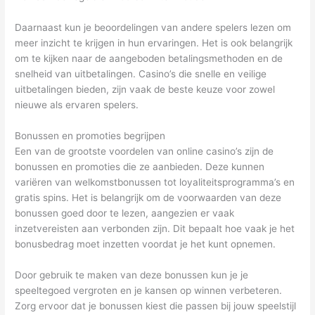
Daarnaast kun je beoordelingen van andere spelers lezen om
meer inzicht te krijgen in hun ervaringen. Het is ook belangrijk
om te kijken naar de aangeboden betalingsmethoden en de
snelheid van uitbetalingen. Casino’s die snelle en veilige
uitbetalingen bieden, zijn vaak de beste keuze voor zowel
nieuwe als ervaren spelers.
Bonussen en promoties begrijpen
Een van de grootste voordelen van online casino’s zijn de
bonussen en promoties die ze aanbieden. Deze kunnen
variëren van welkomstbonussen tot loyaliteitsprogramma’s en
gratis spins. Het is belangrijk om de voorwaarden van deze
bonussen goed door te lezen, aangezien er vaak
inzetvereisten aan verbonden zijn. Dit bepaalt hoe vaak je het
bonusbedrag moet inzetten voordat je het kunt opnemen.
Door gebruik te maken van deze bonussen kun je je
speeltegoed vergroten en je kansen op winnen verbeteren.
Zorg ervoor dat je bonussen kiest die passen bij jouw speelstijl