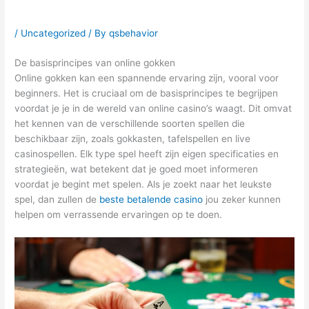
beginnersgids
/
Uncategorized
/ By
qsbehavior
De basisprincipes van online gokken
Online gokken kan een spannende ervaring zijn, vooral voor
beginners. Het is cruciaal om de basisprincipes te begrijpen
voordat je je in de wereld van online casino’s waagt. Dit omvat
het kennen van de verschillende soorten spellen die
beschikbaar zijn, zoals gokkasten, tafelspellen en live
casinospellen. Elk type spel heeft zijn eigen specificaties en
strategieën, wat betekent dat je goed moet informeren
voordat je begint met spelen. Als je zoekt naar het leukste
spel, dan zullen de
beste betalende casino
jou zeker kunnen
helpen om verrassende ervaringen op te doen.