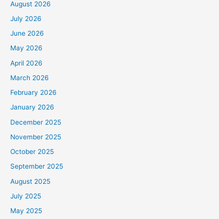
August 2026
July 2026
June 2026
May 2026
April 2026
March 2026
February 2026
January 2026
December 2025
November 2025
October 2025
September 2025
August 2025
July 2025
May 2025