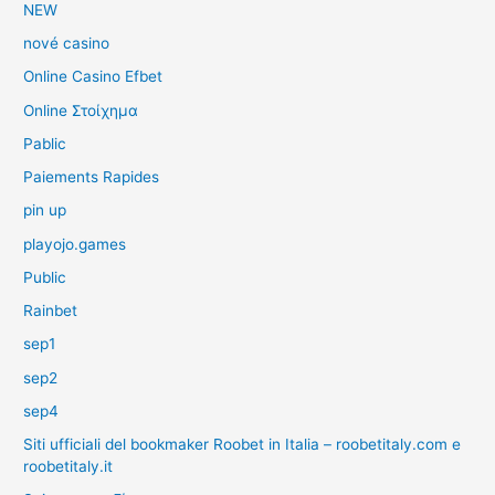
NEW
nové casino
Online Casino Efbet
Online Στοίχημα
Pablic
Paiements Rapides
pin up
playojo.games
Public
Rainbet
sep1
sep2
sep4
Siti ufficiali del bookmaker Roobet in Italia – roobetitaly.com e
roobetitaly.it