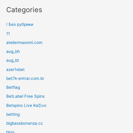
Categories
! Без рубрики
11
ateliermasomi.com
aug_bh
aug_bt
azer1xbet
bet7k-entrar.com.br
Betflag
BetLabel Free Spins
Betspino Live Καζίνο
betting
bigbassbonanza.cc
blog