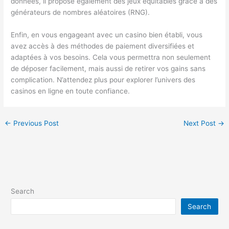
données, il propose également des jeux équitables grâce à des
générateurs de nombres aléatoires (RNG).
Enfin, en vous engageant avec un casino bien établi, vous
avez accès à des méthodes de paiement diversifiées et
adaptées à vos besoins. Cela vous permettra non seulement
de déposer facilement, mais aussi de retirer vos gains sans
complication. N’attendez plus pour explorer l’univers des
casinos en ligne en toute confiance.
←
Previous Post
Next Post
→
Search
Search