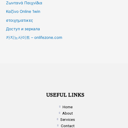
Ζωντανά Παιχνίδια
Καζίνο Online 1win
στοιχηματικες
Доступ и зеркала
카지노사이트 – onlifezone.com
USEFUL LINKS
Home
About
Services
Contact