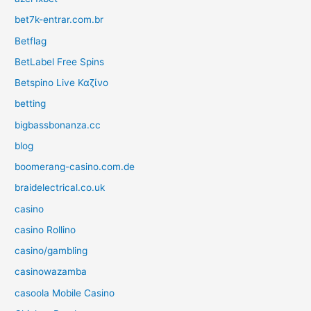
bet7k-entrar.com.br
Betflag
BetLabel Free Spins
Betspino Live Καζίνο
betting
bigbassbonanza.cc
blog
boomerang-casino.com.de
braidelectrical.co.uk
casino
casino Rollino
casino/gambling
casinowazamba
casoola Mobile Casino