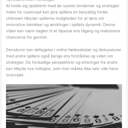
At holde sig opdateret med de nyeste tendenser og strategier
inden for casinospil kan give spillere en betydelig fordel.
Unknown tilbyder spillerne muligheden for at lære om
innovative teknikker og ændringer i spillets dynamik. Denne
viden kan være nøglen til at tilpasse ens tilgang og maksimere
chancerne for gevinst.
Derudover kan deltagelse i online fællesskaber og diskussioner
med andre spillere også berige ens forståelse og viden om
strategier. De forskellige perspektiver og erfaringer fra andre
kan tilbyde nye indsigter, som man måske ikke selv ville have
overvejet.