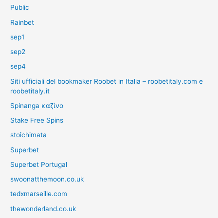
Public
Rainbet
sep1
sep2
sep4
Siti ufficiali del bookmaker Roobet in Italia – roobetitaly.com e
roobetitaly.it
Spinanga καζίνο
Stake Free Spins
stoichimata
Superbet
Superbet Portugal
swoonatthemoon.co.uk
tedxmarseille.com
thewonderland.co.uk