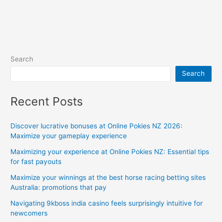
Search
Search
Recent Posts
Discover lucrative bonuses at Online Pokies NZ 2026:
Maximize your gameplay experience
Maximizing your experience at Online Pokies NZ: Essential tips
for fast payouts
Maximize your winnings at the best horse racing betting sites
Australia: promotions that pay
Navigating 9kboss india casino feels surprisingly intuitive for
newcomers