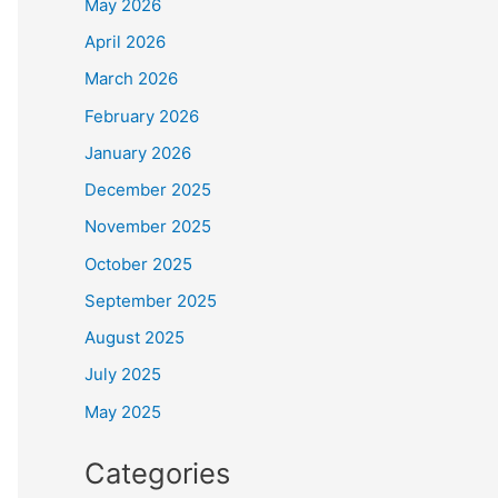
May 2026
April 2026
March 2026
February 2026
January 2026
December 2025
November 2025
October 2025
September 2025
August 2025
July 2025
May 2025
Categories