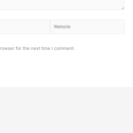
Website
rowser for the next time I comment.