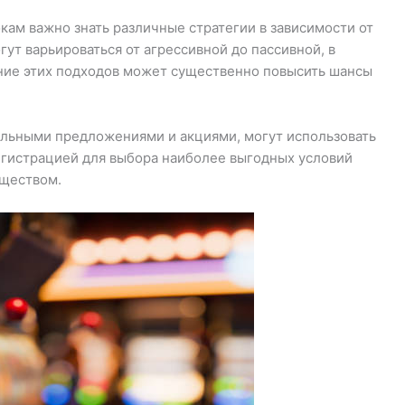
кам важно знать различные стратегии в зависимости от
гут варьироваться от агрессивной до пассивной, в
ание этих подходов может существенно повысить шансы
уальными предложениями и акциями, могут использовать
егистрацией для выбора наиболее выгодных условий
уществом.