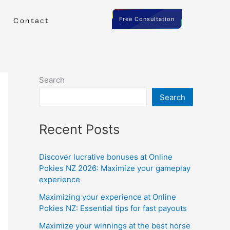
Free Consultation
Contact
Search
Search
Recent Posts
Discover lucrative bonuses at Online
Pokies NZ 2026: Maximize your gameplay
experience
Maximizing your experience at Online
Pokies NZ: Essential tips for fast payouts
Maximize your winnings at the best horse