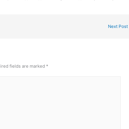
Next Post
ired fields are marked
*