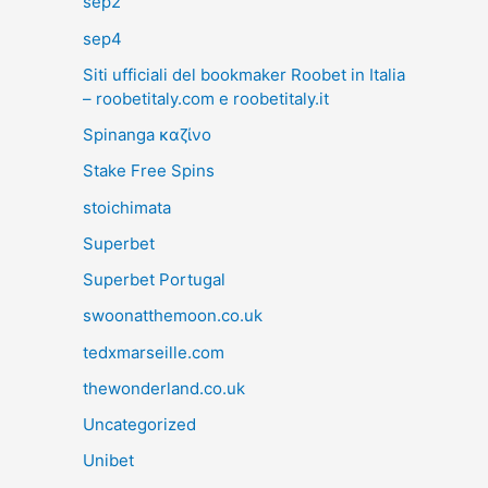
sep2
sep4
Siti ufficiali del bookmaker Roobet in Italia
– roobetitaly.com e roobetitaly.it
Spinanga καζίνο
Stake Free Spins
stoichimata
Superbet
Superbet Portugal
swoonatthemoon.co.uk
tedxmarseille.com
thewonderland.co.uk
Uncategorized
Unibet