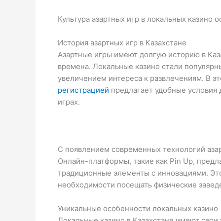
Культура азартных игр в локальных казино 
История азартных игр в Казахстане
Азартные игры имеют долгую историю в Каза
времена. Локальные казино стали популярн
увеличением интереса к развлечениям. В эт
регистрацией
предлагает удобные условия 
играх.
С появлением современных технологий азар
Онлайн-платформы, такие как Pin Up, предл
традиционные элементы с инновациями. Это
необходимости посещать физические завед
Уникальные особенности локальных казино
Локальные казино в Казахстане имеют свои 