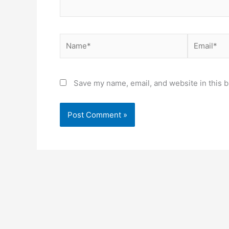
Name*
Email*
Save my name, email, and website in this b