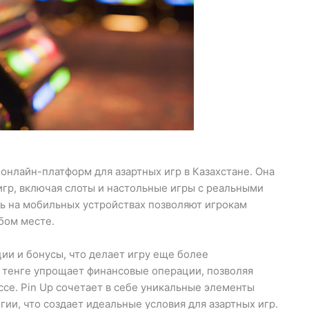
 онлайн-платформ для азартных игр в Казахстане. Она
игр, включая слоты и настольные игры с реальными
ь на мобильных устройствах позволяют игрокам
бом месте.
ии и бонусы, что делает игру еще более
 тенге упрощает финансовые операции, позволяя
се. Pin Up сочетает в себе уникальные элементы
ии, что создает идеальные условия для азартных игр.