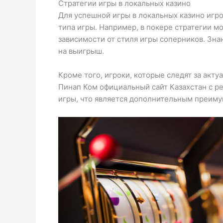
Стратегии игры в локальных казино
Для успешной игры в локальных казино игро
типа игры. Например, в покере стратегии мо
зависимости от стиля игры соперников. Зн
на выигрыш.
Кроме того, игроки, которые следят за акт
Пинап Ком официальный сайт Казахстан с р
игры, что является дополнительным преим