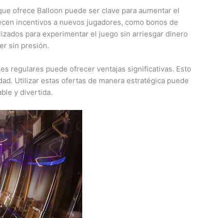
que ofrece Balloon puede ser clave para aumentar el
recen incentivos a nuevos jugadores, como bonos de
lizados para experimentar el juego sin arriesgar dinero
er sin presión.
s regulares puede ofrecer ventajas significativas. Esto
dad. Utilizar estas ofertas de manera estratégica puede
ble y divertida.