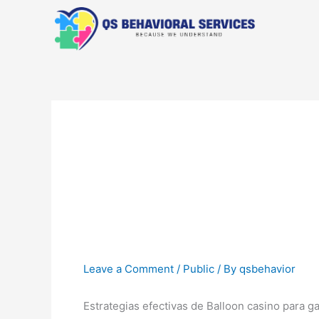
Skip
to
content
Estrategias ef
casino para ga
de azar
Leave a Comment
/
Public
/ By
qsbehavior
Estrategias efectivas de Balloon casino para g