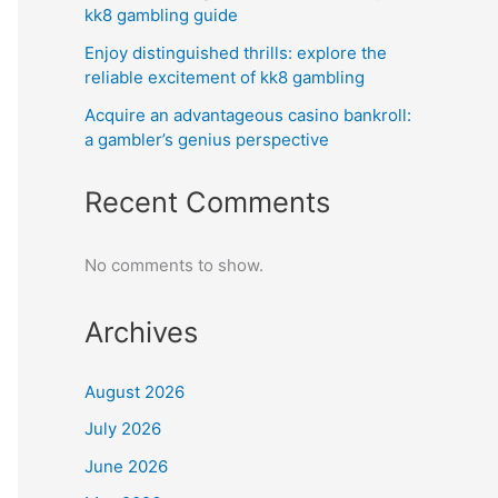
kk8 gambling guide
Enjoy distinguished thrills: explore the
reliable excitement of kk8 gambling
Acquire an advantageous casino bankroll:
a gambler’s genius perspective
Recent Comments
No comments to show.
Archives
August 2026
July 2026
June 2026