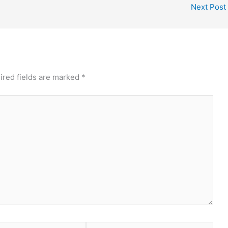
Next Post
ired fields are marked
*
Website