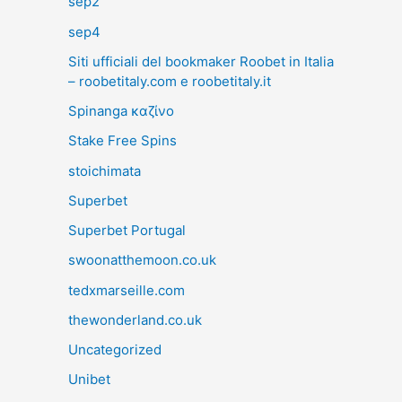
sep2
sep4
Siti ufficiali del bookmaker Roobet in Italia
– roobetitaly.com e roobetitaly.it
Spinanga καζίνο
Stake Free Spins
stoichimata
Superbet
Superbet Portugal
swoonatthemoon.co.uk
tedxmarseille.com
thewonderland.co.uk
Uncategorized
Unibet