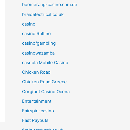
boomerang-casino.com.de
braidelectrical.co.uk
casino
casino Rollino
casino/gambling
casinowazamba
casoola Mobile Casino
Chicken Road
Chicken Road Greece
Corgibet Casino Ocena
Entertainment
Fairspin-casino
Fast Payouts