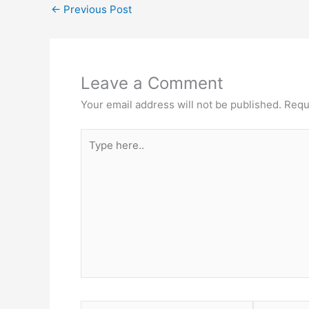
←
Previous Post
Leave a Comment
Your email address will not be published.
Requ
Type
here..
Name*
Email*