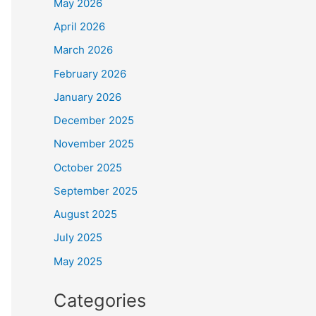
May 2026
April 2026
March 2026
February 2026
January 2026
December 2025
November 2025
October 2025
September 2025
August 2025
July 2025
May 2025
Categories