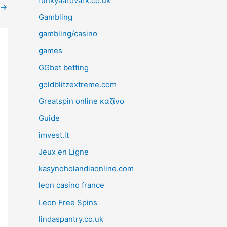
funkyaardvark.co.uk
→
Gambling
gambling/casino
games
GGbet betting
goldblitzextreme.com
Greatspin online καζίνο
Guide
imvest.it
Jeux en Ligne
kasynoholandiaonline.com
leon casino france
Leon Free Spins
lindaspantry.co.uk