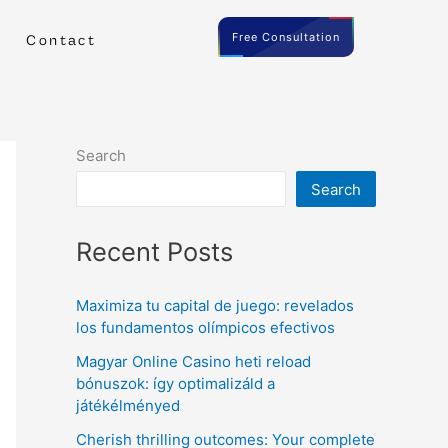
Free Consultation
Contact
Search
Search
Recent Posts
Maximiza tu capital de juego: revelados
los fundamentos olímpicos efectivos
Magyar Online Casino heti reload
bónuszok: így optimalizáld a
játékélményed
Cherish thrilling outcomes: Your complete