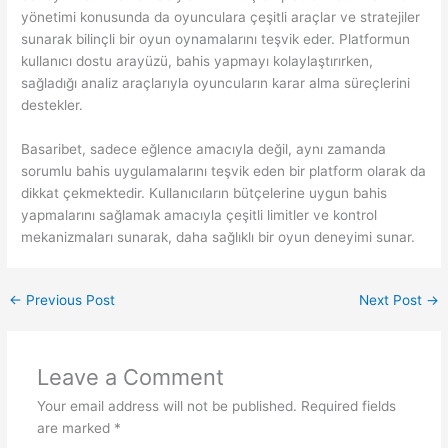
yönetimi konusunda da oyunculara çeşitli araçlar ve stratejiler
sunarak bilinçli bir oyun oynamalarını teşvik eder. Platformun
kullanıcı dostu arayüzü, bahis yapmayı kolaylaştırırken,
sağladığı analiz araçlarıyla oyuncuların karar alma süreçlerini
destekler.
Basaribet, sadece eğlence amacıyla değil, aynı zamanda
sorumlu bahis uygulamalarını teşvik eden bir platform olarak da
dikkat çekmektedir. Kullanıcıların bütçelerine uygun bahis
yapmalarını sağlamak amacıyla çeşitli limitler ve kontrol
mekanizmaları sunarak, daha sağlıklı bir oyun deneyimi sunar.
←
Previous Post
Next Post
→
Leave a Comment
Your email address will not be published.
Required fields
are marked
*