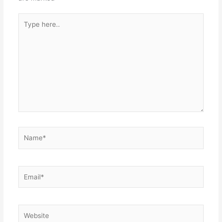
Type
here..
Name*
Email*
Website