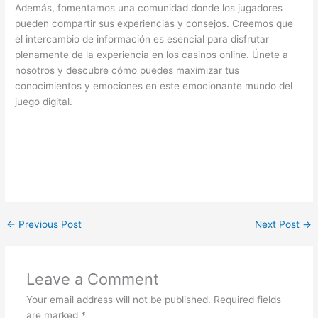
Además, fomentamos una comunidad donde los jugadores
pueden compartir sus experiencias y consejos. Creemos que
el intercambio de información es esencial para disfrutar
plenamente de la experiencia en los casinos online. Únete a
nosotros y descubre cómo puedes maximizar tus
conocimientos y emociones en este emocionante mundo del
juego digital.
←
Previous Post
Next Post
→
Leave a Comment
Your email address will not be published.
Required fields
are marked
*