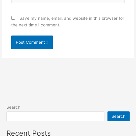
Save my name, email, and website in this browser for
the next time I comment.
Search
Search
Recent Posts