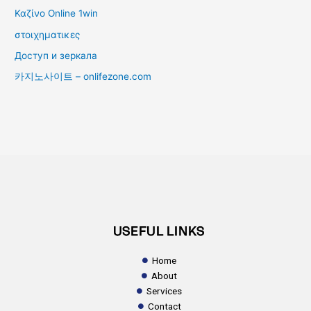
Καζίνο Online 1win
στοιχηματικες
Доступ и зеркала
카지노사이트 – onlifezone.com
USEFUL LINKS
Home
About
Services
Contact