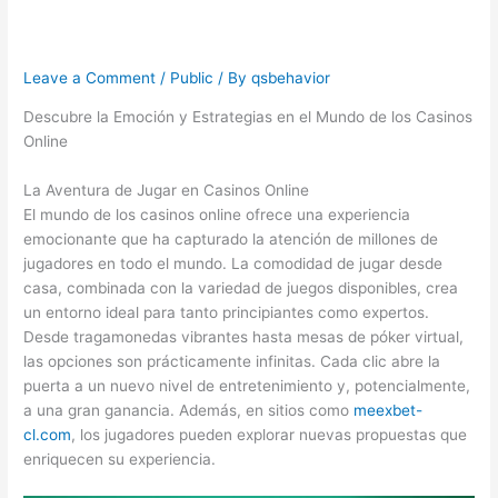
Casinos Online
Leave a Comment
/
Public
/ By
qsbehavior
Descubre la Emoción y Estrategias en el Mundo de los Casinos
Online
La Aventura de Jugar en Casinos Online
El mundo de los casinos online ofrece una experiencia
emocionante que ha capturado la atención de millones de
jugadores en todo el mundo. La comodidad de jugar desde
casa, combinada con la variedad de juegos disponibles, crea
un entorno ideal para tanto principiantes como expertos.
Desde tragamonedas vibrantes hasta mesas de póker virtual,
las opciones son prácticamente infinitas. Cada clic abre la
puerta a un nuevo nivel de entretenimiento y, potencialmente,
a una gran ganancia. Además, en sitios como
meexbet-
cl.com
, los jugadores pueden explorar nuevas propuestas que
enriquecen su experiencia.