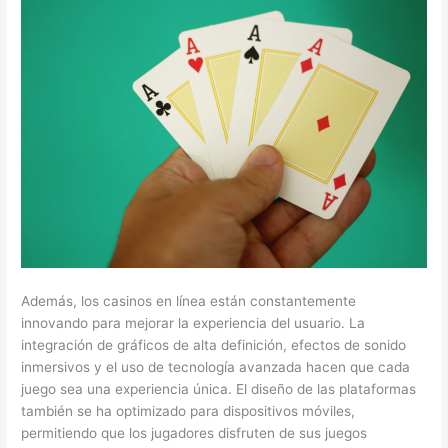
Además, los casinos en línea están constantemente
innovando para mejorar la experiencia del usuario. La
integración de gráficos de alta definición, efectos de sonido
inmersivos y el uso de tecnología avanzada hacen que cada
juego sea una experiencia única. El diseño de las plataformas
también se ha optimizado para dispositivos móviles,
permitiendo que los jugadores disfruten de sus juegos