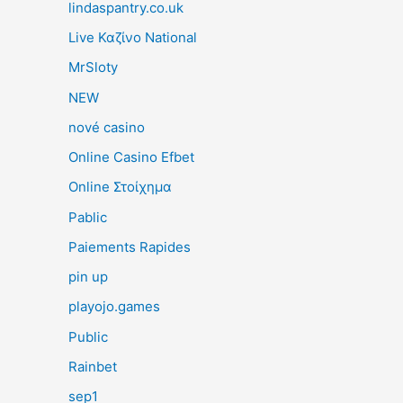
lindaspantry.co.uk
Live Καζίνο National
MrSloty
NEW
nové casino
Online Casino Efbet
Online Στοίχημα
Pablic
Paiements Rapides
pin up
playojo.games
Public
Rainbet
sep1