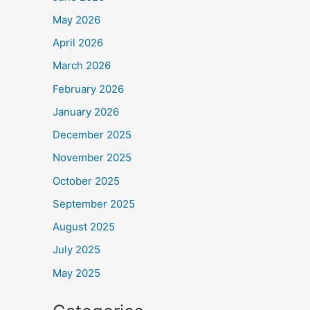
May 2026
April 2026
March 2026
February 2026
January 2026
December 2025
November 2025
October 2025
September 2025
August 2025
July 2025
May 2025