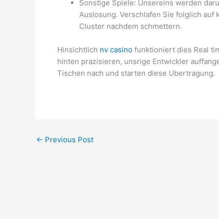
Sonstige Spiele: Unsereins werden daru
Auslosung. Verschlafen Sie folglich auf 
Cluster nachdem schmettern.
Hinsichtlich
nv casino
funktioniert dies Real t
hinten prazisieren, unsrige Entwickler auffa
Tischen nach und starten diese Ubertragung.
←
Previous Post