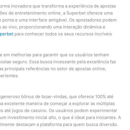
orma inovadora que transforma a experiência de apostas
ões de entretenimento online, a Superbet oferece uma
e ponta e uma interface amigável. Os apostadores podem
 ao vivo, proporcionando uma interação dinâmica e
perbet
para conhecer todos os seus recursos incríveis
te em melhorias para garantir que os usuários tenham
stas seguro. Essa busca incessante pela excelência faz
principais referências no setor de apostas online,
erientes.
 generoso bônus de boas-vindas, que oferece 100% até
a excelente maneira de começar a explorar as múltiplas
s até jogos de cassino. Os usuários podem experimentar
 investimento inicial alto, o que é ideal para iniciantes. A
ealmente destacam a plataforma para quem busca diversão.