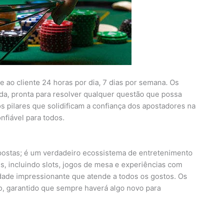
 ao cliente 24 horas por dia, 7 dias por semana. Os
a, pronta para resolver qualquer questão que possa
s pilares que solidificam a confiança dos apostadores na
nfiável para todos.
postas; é um verdadeiro ecossistema de entretenimento
s, incluindo slots, jogos de mesa e experiências com
edade impressionante que atende a todos os gostos. Os
, garantido que sempre haverá algo novo para