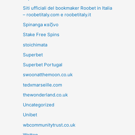
Siti ufficiali del bookmaker Roobet in Italia
– roobetitaly.com e roobetitaly.it
Spinanga καζίνο
Stake Free Spins
stoichimata
Superbet
Superbet Portugal
swoonatthemoon.co.uk
tedxmarseille.com
thewonderland.co.uk
Uncategorized
Unibet
wbcommunitytrust.co.uk
Wetten