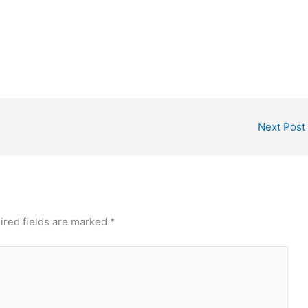
Next Post
ired fields are marked
*