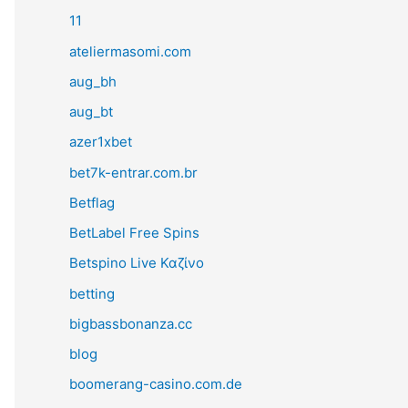
11
ateliermasomi.com
aug_bh
aug_bt
azer1xbet
bet7k-entrar.com.br
Betflag
BetLabel Free Spins
Betspino Live Καζίνο
betting
bigbassbonanza.cc
blog
boomerang-casino.com.de