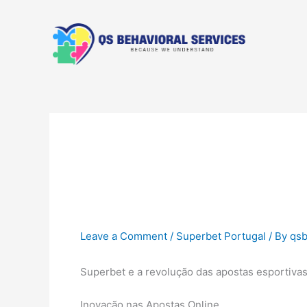
Skip
to
content
Superbet e a 
apostas espor
Leave a Comment
/
Superbet Portugal
/ By
qsb
Superbet e a revolução das apostas esportiva
Inovação nas Apostas Online