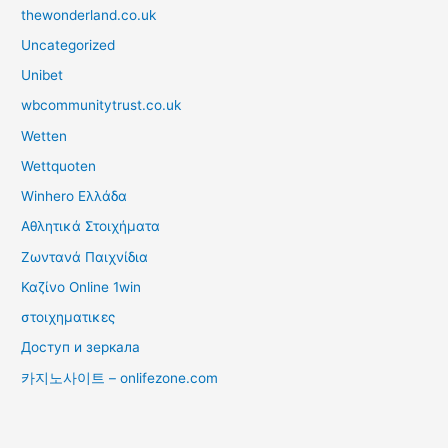
thewonderland.co.uk
Uncategorized
Unibet
wbcommunitytrust.co.uk
Wetten
Wettquoten
Winhero Ελλάδα
Αθλητικά Στοιχήματα
Ζωντανά Παιχνίδια
Καζίνο Online 1win
στοιχηματικες
Доступ и зеркала
카지노사이트 – onlifezone.com