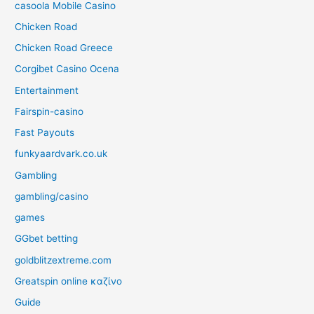
casoola Mobile Casino
Chicken Road
Chicken Road Greece
Corgibet Casino Ocena
Entertainment
Fairspin-casino
Fast Payouts
funkyaardvark.co.uk
Gambling
gambling/casino
games
GGbet betting
goldblitzextreme.com
Greatspin online καζίνο
Guide