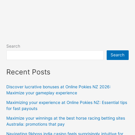
Search
Search
Recent Posts
Discover lucrative bonuses at Online Pokies NZ 2026:
Maximize your gameplay experience
Maximizing your experience at Online Pokies NZ: Essential tips
for fast payouts
Maximize your winnings at the best horse racing betting sites
Australia: promotions that pay
Navigating 9kboss india casino feels surprisingly intuitive for