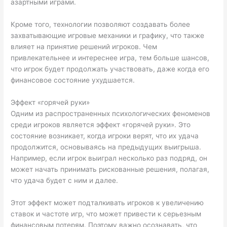
азартными играми.
Кроме того, технологии позволяют создавать более
захватывающие игровые механики и графику, что также
влияет на принятие решений игроков. Чем
привлекательнее и интереснее игра, тем больше шансов,
что игрок будет продолжать участвовать, даже когда его
финансовое состояние ухудшается.
Эффект «горячей руки»
Одним из распространенных психологических феноменов
среди игроков является эффект «горячей руки». Это
состояние возникает, когда игроки верят, что их удача
продолжится, основываясь на предыдущих выигрыша.
Например, если игрок выиграл несколько раз подряд, он
может начать принимать рискованные решения, полагая,
что удача будет с ним и далее.
Этот эффект может подталкивать игроков к увеличению
ставок и частоте игр, что может привести к серьезным
финансовым потерям. Поэтому важно осознавать, что