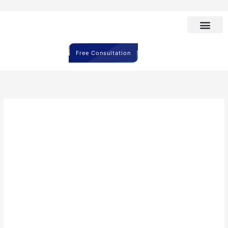
Skip
to
content
Autism Tr
Free Consultation
Paysafecard
Casinos 2025
Unter einsatz von
Paysafe im