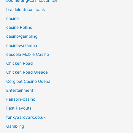
boomerang-casino.com.de
braidelectrical.co.uk
casino
casino Rollino
casino/gambling
casinowazamba
casoola Mobile Casino
Chicken Road
Chicken Road Greece
Corgibet Casino Ocena
Entertainment
Fairspin-casino
Fast Payouts
funkyaardvark.co.uk
Gambling