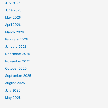
July 2026
June 2026
May 2026
April 2026
March 2026
February 2026
January 2026
December 2025
November 2025
October 2025
September 2025
August 2025
July 2025
May 2025