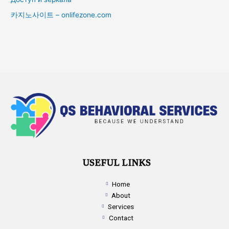
카지노사이트 – onlifezone.com
USEFUL LINKS
Home
About
Services
Contact