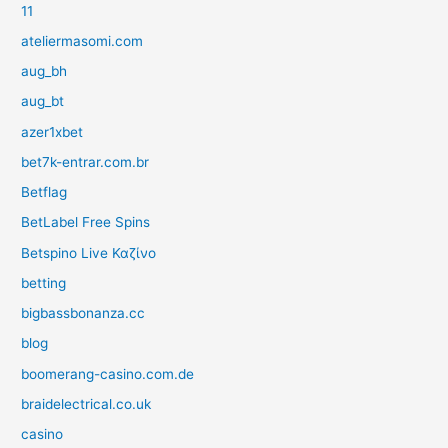
11
ateliermasomi.com
aug_bh
aug_bt
azer1xbet
bet7k-entrar.com.br
Betflag
BetLabel Free Spins
Betspino Live Καζίνο
betting
bigbassbonanza.cc
blog
boomerang-casino.com.de
braidelectrical.co.uk
casino