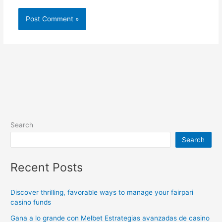
Search
Search
Recent Posts
Discover thrilling, favorable ways to manage your fairpari
casino funds
Gana a lo grande con Melbet Estrategias avanzadas de casino