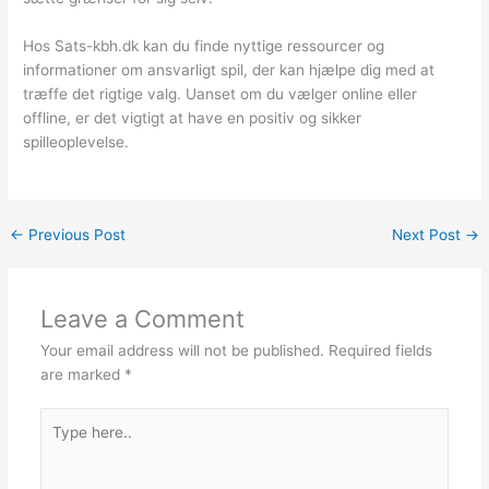
Hos Sats-kbh.dk kan du finde nyttige ressourcer og
informationer om ansvarligt spil, der kan hjælpe dig med at
træffe det rigtige valg. Uanset om du vælger online eller
offline, er det vigtigt at have en positiv og sikker
spilleoplevelse.
←
Previous Post
Next Post
→
Leave a Comment
Your email address will not be published.
Required fields
are marked
*
Type
here..