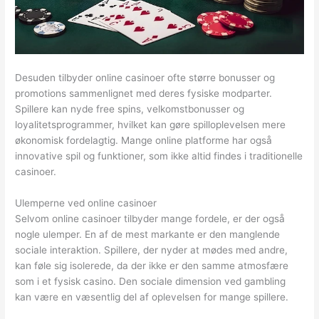
Desuden tilbyder online casinoer ofte større bonusser og
promotions sammenlignet med deres fysiske modparter.
Spillere kan nyde free spins, velkomstbonusser og
loyalitetsprogrammer, hvilket kan gøre spilloplevelsen mere
økonomisk fordelagtig. Mange online platforme har også
innovative spil og funktioner, som ikke altid findes i traditionelle
casinoer.
Ulemperne ved online casinoer
Selvom online casinoer tilbyder mange fordele, er der også
nogle ulemper. En af de mest markante er den manglende
sociale interaktion. Spillere, der nyder at mødes med andre,
kan føle sig isolerede, da der ikke er den samme atmosfære
som i et fysisk casino. Den sociale dimension ved gambling
kan være en væsentlig del af oplevelsen for mange spillere.