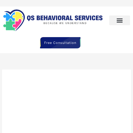
Skip
to
content
Autism Trea
Free Consultation
Online eller
offline Hvad er
den bedste