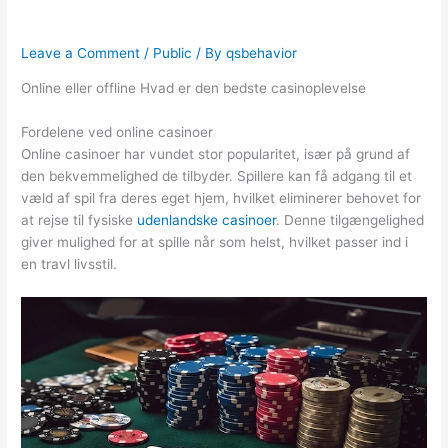
casinoplevelse
Leave a Comment
/
Public
/ By
qsbehavior
Online eller offline Hvad er den bedste casinoplevelse
Fordelene ved online casinoer
Online casinoer har vundet stor popularitet, især på grund af
den bekvemmelighed de tilbyder. Spillere kan få adgang til et
væld af spil fra deres eget hjem, hvilket eliminerer behovet for
at rejse til fysiske
udenlandske casinoer
. Denne tilgængelighed
giver mulighed for at spille når som helst, hvilket passer ind i
en travl livsstil.