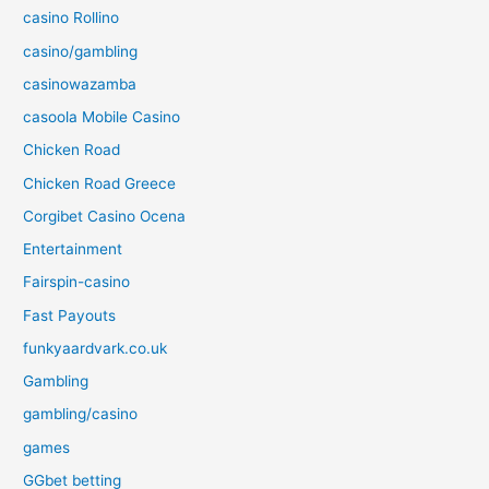
casino Rollino
casino/gambling
casinowazamba
casoola Mobile Casino
Chicken Road
Chicken Road Greece
Corgibet Casino Ocena
Entertainment
Fairspin-casino
Fast Payouts
funkyaardvark.co.uk
Gambling
gambling/casino
games
GGbet betting