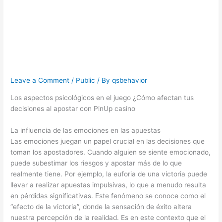
decisiones al
apostar con
PinUp casino
Leave a Comment
/
Public
/ By
qsbehavior
Los aspectos psicológicos en el juego ¿Cómo afectan tus
decisiones al apostar con PinUp casino
La influencia de las emociones en las apuestas
Las emociones juegan un papel crucial en las decisiones que
toman los apostadores. Cuando alguien se siente emocionado,
puede subestimar los riesgos y apostar más de lo que
realmente tiene. Por ejemplo, la euforia de una victoria puede
llevar a realizar apuestas impulsivas, lo que a menudo resulta
en pérdidas significativas. Este fenómeno se conoce como el
“efecto de la victoria”, donde la sensación de éxito altera
nuestra percepción de la realidad. Es en este contexto que el