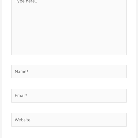
here..
Name*
Email*
Website