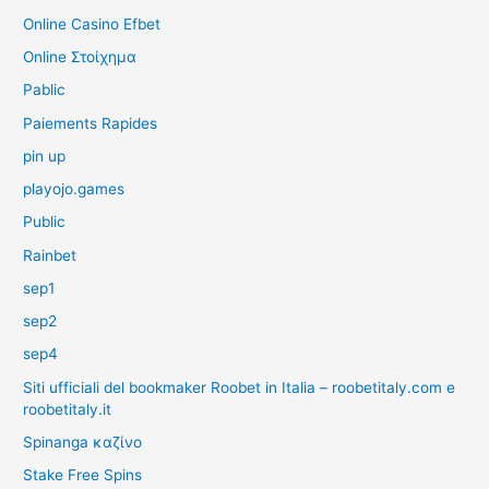
Online Casino Efbet
Online Στοίχημα
Pablic
Paiements Rapides
pin up
playojo.games
Public
Rainbet
sep1
sep2
sep4
Siti ufficiali del bookmaker Roobet in Italia – roobetitaly.com e
roobetitaly.it
Spinanga καζίνο
Stake Free Spins