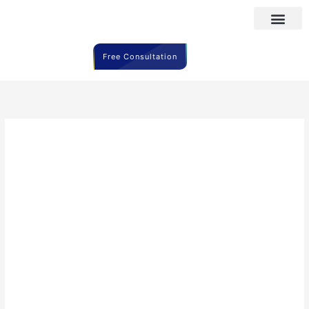
Skip
to
content
Autism Tr
Free Consultation
Los aspectos
psicológicos en el
juego ¿Cómo
afectan tus