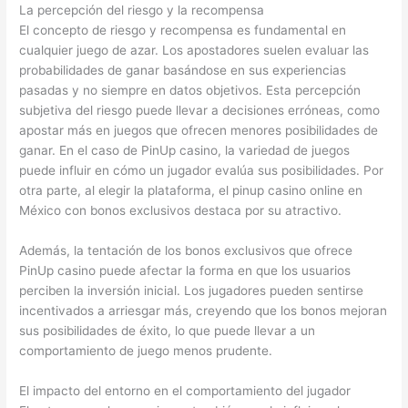
La percepción del riesgo y la recompensa
El concepto de riesgo y recompensa es fundamental en
cualquier juego de azar. Los apostadores suelen evaluar las
probabilidades de ganar basándose en sus experiencias
pasadas y no siempre en datos objetivos. Esta percepción
subjetiva del riesgo puede llevar a decisiones erróneas, como
apostar más en juegos que ofrecen menores posibilidades de
ganar. En el caso de PinUp casino, la variedad de juegos
puede influir en cómo un jugador evalúa sus posibilidades. Por
otra parte, al elegir la plataforma, el pinup casino online en
México con bonos exclusivos destaca por su atractivo.
Además, la tentación de los bonos exclusivos que ofrece
PinUp casino puede afectar la forma en que los usuarios
perciben la inversión inicial. Los jugadores pueden sentirse
incentivados a arriesgar más, creyendo que los bonos mejoran
sus posibilidades de éxito, lo que puede llevar a un
comportamiento de juego menos prudente.
El impacto del entorno en el comportamiento del jugador