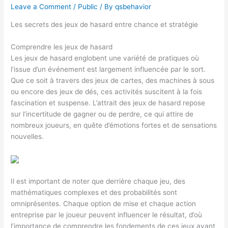
Leave a Comment
/
Public
/ By
qsbehavior
Les secrets des jeux de hasard entre chance et stratégie
Comprendre les jeux de hasard
Les jeux de hasard englobent une variété de pratiques où
l’issue d’un événement est largement influencée par le sort.
Que ce soit à travers des jeux de cartes, des machines à sous
ou encore des jeux de dés, ces activités suscitent à la fois
fascination et suspense. L’attrait des jeux de hasard repose
sur l’incertitude de gagner ou de perdre, ce qui attire de
nombreux joueurs, en quête d’émotions fortes et de sensations
nouvelles.
Il est important de noter que derrière chaque jeu, des
mathématiques complexes et des probabilités sont
omniprésentes. Chaque option de mise et chaque action
entreprise par le joueur peuvent influencer le résultat, d’où
l’importance de comprendre les fondements de ces jeux avant