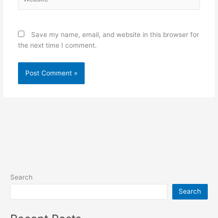
Save my name, email, and website in this browser for
the next time I comment.
Search
Search