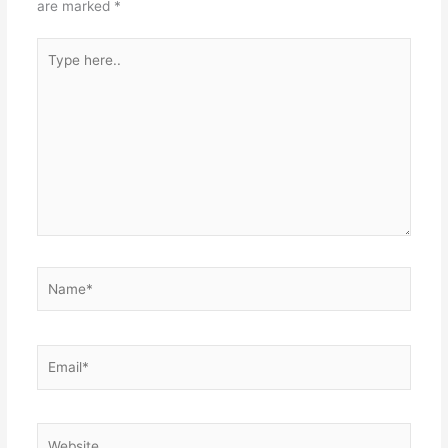
are marked
*
Type
here..
Name*
Email*
Website