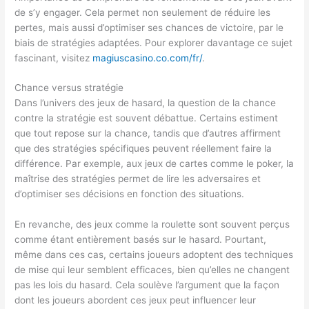
de s’y engager. Cela permet non seulement de réduire les
pertes, mais aussi d’optimiser ses chances de victoire, par le
biais de stratégies adaptées. Pour explorer davantage ce sujet
fascinant, visitez
magiuscasino.co.com/fr/
.
Chance versus stratégie
Dans l’univers des jeux de hasard, la question de la chance
contre la stratégie est souvent débattue. Certains estiment
que tout repose sur la chance, tandis que d’autres affirment
que des stratégies spécifiques peuvent réellement faire la
différence. Par exemple, aux jeux de cartes comme le poker, la
maîtrise des stratégies permet de lire les adversaires et
d’optimiser ses décisions en fonction des situations.
En revanche, des jeux comme la roulette sont souvent perçus
comme étant entièrement basés sur le hasard. Pourtant,
même dans ces cas, certains joueurs adoptent des techniques
de mise qui leur semblent efficaces, bien qu’elles ne changent
pas les lois du hasard. Cela soulève l’argument que la façon
dont les joueurs abordent ces jeux peut influencer leur