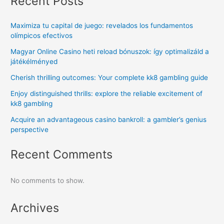
Recent Posts
Maximiza tu capital de juego: revelados los fundamentos
olímpicos efectivos
Magyar Online Casino heti reload bónuszok: így optimalizáld a
játékélményed
Cherish thrilling outcomes: Your complete kk8 gambling guide
Enjoy distinguished thrills: explore the reliable excitement of
kk8 gambling
Acquire an advantageous casino bankroll: a gambler’s genius
perspective
Recent Comments
No comments to show.
Archives