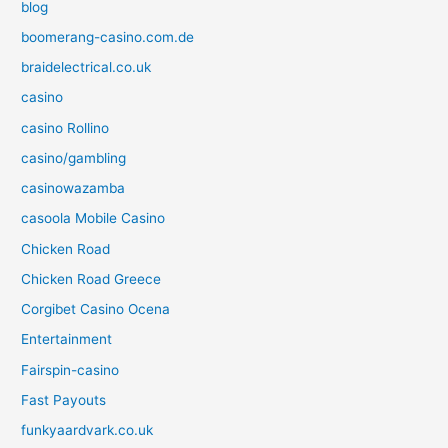
blog
boomerang-casino.com.de
braidelectrical.co.uk
casino
casino Rollino
casino/gambling
casinowazamba
casoola Mobile Casino
Chicken Road
Chicken Road Greece
Corgibet Casino Ocena
Entertainment
Fairspin-casino
Fast Payouts
funkyaardvark.co.uk