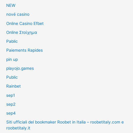
NEW
nové casino
Online Casino Efbet
Online Στοίχημα
Pablic
Paiements Rapides
pin up
playojo.games
Public
Rainbet
sep1
sep2
sep4
Siti ufficiali del bookmaker Roobet in Italia – roobetitaly.com e
roobetitaly.it