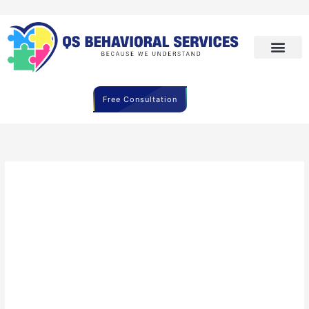
Skip
to
content
Autism Tr
Free Consultation
Kazanmanın
sırlarını keşfedin
gates of olympus