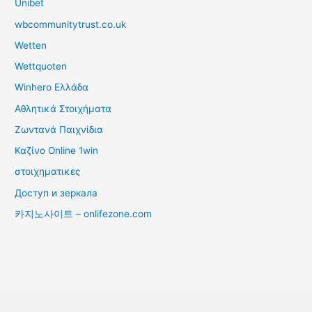
Unibet
wbcommunitytrust.co.uk
Wetten
Wettquoten
Winhero Ελλάδα
Αθλητικά Στοιχήματα
Ζωντανά Παιχνίδια
Καζίνο Online 1win
στοιχηματικες
Доступ и зеркала
카지노사이트 – onlifezone.com