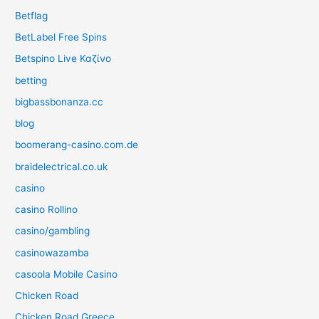
Betflag
BetLabel Free Spins
Betspino Live Καζίνο
betting
bigbassbonanza.cc
blog
boomerang-casino.com.de
braidelectrical.co.uk
casino
casino Rollino
casino/gambling
casinowazamba
casoola Mobile Casino
Chicken Road
Chicken Road Greece