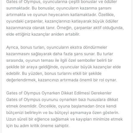
Gates of Olympus, oyuncularına çeşitli bonuslar ve ödüller
sunmaktadır. Bu bonuslar, oyuncuların kazanma şansını
artırmakta ve oyunun heyecanını katlamaktadır. Özellikle,
oyundaki çarpanlar, kazançlarınızı katlayarak büyük ödüller
kazanmanıza olanak tanır. Örneğin, çarpanlar aktif olduğunda,
elde ettiğiniz kazançlar aniden artabilir.
Ayrıca, bonus turları, oyuncuların ekstra döndürmeler
kazanmasını sağlayarak daha fazla şans sunar. Bu turlar
sırasında, oyunun teması ile ilgili özel semboller belirli bir
şekilde bir araya geldiğinde, oyuncular büyük kazançlar elde
edebilir. Bu yüzden, bonus turlarını etkili bir şekilde
değerlendirmek, kazancınızı artırmada önemli bir rol oynar.
Gates of Olympus Oynarken Dikkat Edilmesi Gerekenler
Gates of Olympus oyununu oynarken bazı hususlara dikkat
etmek önemlidir. Öncelikle, oyuna başlamadan önce kendi
bütçenizi belirleyin ve bu bütçeyi aşmamaya özen gösterin.
Uzun süreli bir eğlence sağlamak ve kayıpları minimize etmek
için bu adım kritik öneme sahiptir.