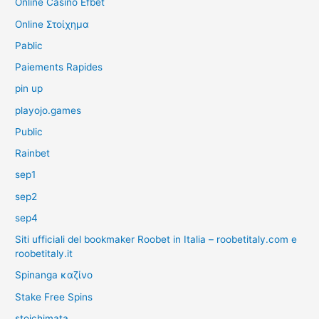
Online Casino Efbet
Online Στοίχημα
Pablic
Paiements Rapides
pin up
playojo.games
Public
Rainbet
sep1
sep2
sep4
Siti ufficiali del bookmaker Roobet in Italia – roobetitaly.com e
roobetitaly.it
Spinanga καζίνο
Stake Free Spins
stoichimata