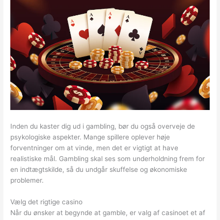
Inden du kaster dig ud i gambling, bør du også overveje de
psykologiske aspekter. Mange spillere oplever høje
forventninger om at vinde, men det er vigtigt at have
realistiske mål. Gambling skal ses som underholdning frem for
en indtægtskilde, så du undgår skuffelse og økonomiske
problemer.
Vælg det rigtige casino
Når du ønsker at begynde at gamble, er valg af casinoet et af