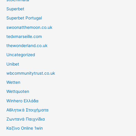
Superbet
Superbet Portugal
swoonatthemoon.co.uk
tedxmarseille.com
thewonderland.co.uk
Uncategorized
Unibet
wbcommunitytrust.co.uk
Wetten
Wettquoten
Winhero Ελλάδα
Αθλητικά Στοιχήματα
Ζωντανά Παιχνίδια
Καζίνο Online 1win