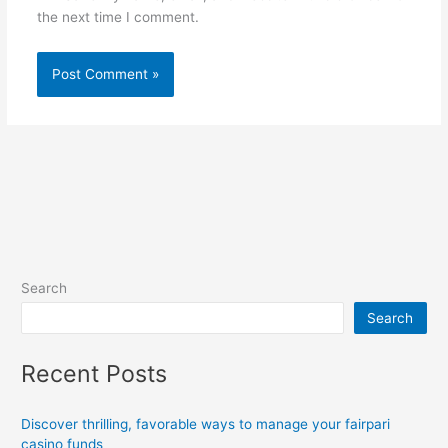
the next time I comment.
Search
Search
Recent Posts
Discover thrilling, favorable ways to manage your fairpari
casino funds