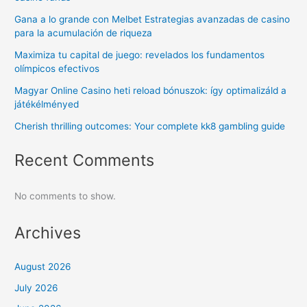
Gana a lo grande con Melbet Estrategias avanzadas de casino
para la acumulación de riqueza
Maximiza tu capital de juego: revelados los fundamentos
olímpicos efectivos
Magyar Online Casino heti reload bónuszok: így optimalizáld a
játékélményed
Cherish thrilling outcomes: Your complete kk8 gambling guide
Recent Comments
No comments to show.
Archives
August 2026
July 2026