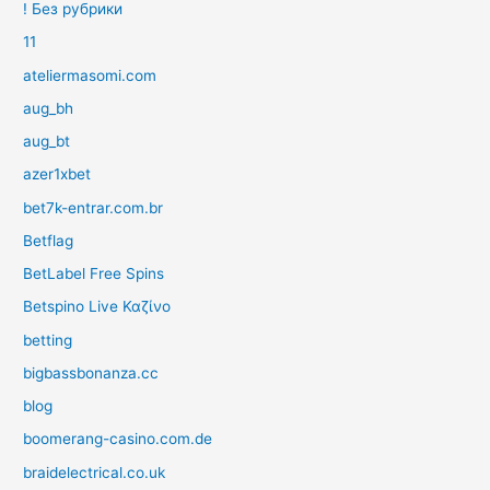
! Без рубрики
11
ateliermasomi.com
aug_bh
aug_bt
azer1xbet
bet7k-entrar.com.br
Betflag
BetLabel Free Spins
Betspino Live Καζίνο
betting
bigbassbonanza.cc
blog
boomerang-casino.com.de
braidelectrical.co.uk