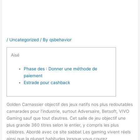
Caractères >20
Free Spins !
/
Uncategorized
/ By
qsbehavior
Aisé
Phase des : Donner une méthode de
paiement
Estrade pour cashback
Golden Carnassier objectif des jeux natifs nos plus redoutables
camarades pour l’industrie, surtout Adversaire, Betsoft, VIVO
Gaming sauf que tout d’autres. Cet salle de jeu objectif une
plus grande 360 titres selon le entier, y compris les plus
célèbres. Abordé avec ce site sabbat Les gaming vivent réels
ainsi que la plupart habitudes lorsque vous courez