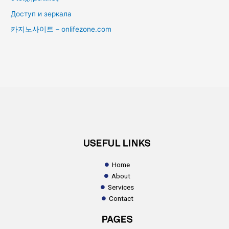
Доступ и зеркала
카지노사이트 – onlifezone.com
USEFUL LINKS
Home
About
Services
Contact
PAGES