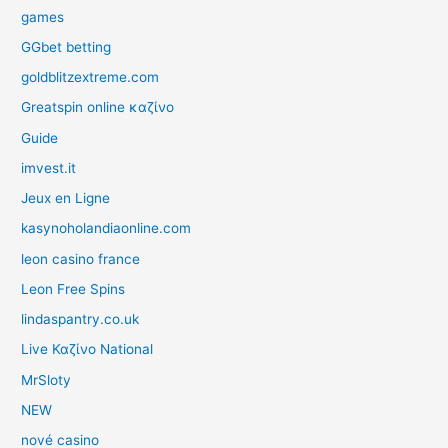
games
GGbet betting
goldblitzextreme.com
Greatspin online καζίνο
Guide
imvest.it
Jeux en Ligne
kasynoholandiaonline.com
leon casino france
Leon Free Spins
lindaspantry.co.uk
Live Καζίνο National
MrSloty
NEW
nové casino