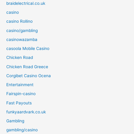
braidelectrical.co.uk
casino
casino Rollino
casino/gambling
casinowazamba
casoola Mobile Casino
Chicken Road
Chicken Road Greece
Corgibet Casino Ocena
Entertainment
Fairspin-casino
Fast Payouts
funkyaardvark.co.uk
Gambling
gambling/casino