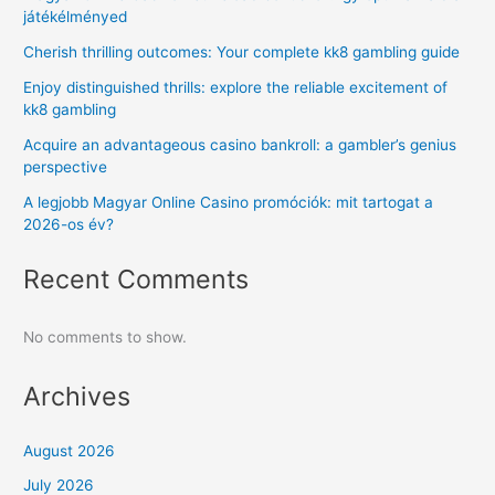
játékélményed
Cherish thrilling outcomes: Your complete kk8 gambling guide
Enjoy distinguished thrills: explore the reliable excitement of
kk8 gambling
Acquire an advantageous casino bankroll: a gambler’s genius
perspective
A legjobb Magyar Online Casino promóciók: mit tartogat a
2026-os év?
Recent Comments
No comments to show.
Archives
August 2026
July 2026