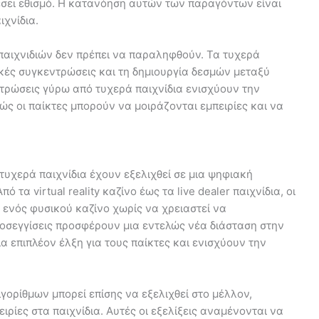
έσει εθισμό. Η κατανόηση αυτών των παραγόντων είναι
ιχνίδια.
 παιχνιδιών δεν πρέπει να παραληφθούν. Τα τυχερά
ικές συγκεντρώσεις και τη δημιουργία δεσμών μεταξύ
τρώσεις γύρω από τυχερά παιχνίδια ενισχύουν την
πώς οι παίκτες μπορούν να μοιράζονται εμπειρίες και να
τυχερά παιχνίδια έχουν εξελιχθεί σε μια ψηφιακή
 τα virtual reality καζίνο έως τα live dealer παιχνίδια, οι
ενός φυσικού καζίνο χωρίς να χρειαστεί να
προσεγγίσεις προσφέρουν μια εντελώς νέα διάσταση στην
α επιπλέον έλξη για τους παίκτες και ενισχύουν την
ορίθμων μπορεί επίσης να εξελιχθεί στο μέλλον,
ίες στα παιχνίδια. Αυτές οι εξελίξεις αναμένονται να