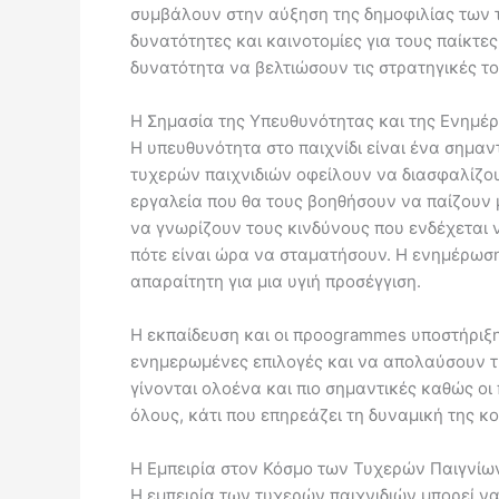
συμβάλουν στην αύξηση της δημοφιλίας των 
δυνατότητες και καινοτομίες για τους παίκτε
δυνατότητα να βελτιώσουν τις στρατηγικές τ
Η Σημασία της Υπευθυνότητας και της Ενημέ
Η υπευθυνότητα στο παιχνίδι είναι ένα σημαν
τυχερών παιχνιδιών οφείλουν να διασφαλίζου
εργαλεία που θα τους βοηθήσουν να παίζουν μ
να γνωρίζουν τους κινδύνους που ενδέχεται 
πότε είναι ώρα να σταματήσουν. Η ενημέρωση
απαραίτητη για μια υγιή προσέγγιση.
Η εκπαίδευση και οι προogrammes υποστήριξ
ενημερωμένες επιλογές και να απολαύσουν τη
γίνονται ολοένα και πιο σημαντικές καθώς οι
όλους, κάτι που επηρεάζει τη δυναμική της κ
Η Εμπειρία στον Κόσμο των Τυχερών Παιγνίω
Η εμπειρία των τυχερών παιχνιδιών μπορεί να