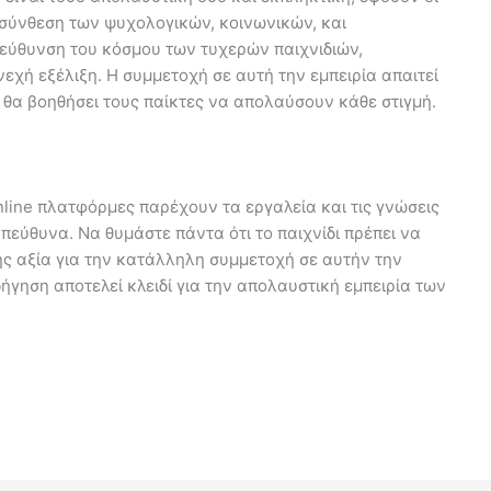
Η σύνθεση των ψυχολογικών, κοινωνικών, και
εύθυνση του κόσμου των τυχερών παιχνιδιών,
εχή εξέλιξη. Η συμμετοχή σε αυτή την εμπειρία απαιτεί
θα βοηθήσει τους παίκτες να απολαύσουν κάθε στιγμή.
nline πλατφόρμες παρέχουν τα εργαλεία και τις γνώσεις
υπεύθυνα. Να θυμάστε πάντα ότι το παιχνίδι πρέπει να
ης αξία για την κατάλληλη συμμετοχή σε αυτήν την
γηση αποτελεί κλειδί για την απολαυστική εμπειρία των