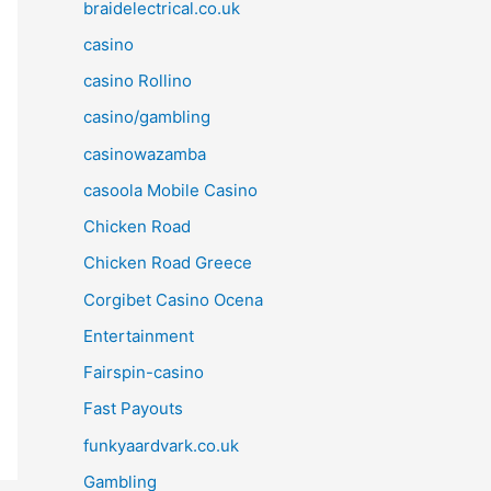
braidelectrical.co.uk
casino
casino Rollino
casino/gambling
casinowazamba
casoola Mobile Casino
Chicken Road
Chicken Road Greece
Corgibet Casino Ocena
Entertainment
Fairspin-casino
Fast Payouts
funkyaardvark.co.uk
Gambling