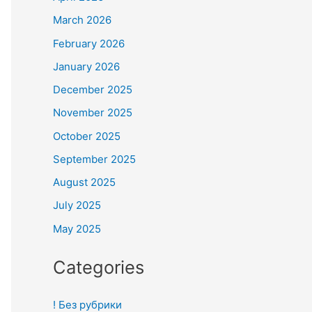
March 2026
February 2026
January 2026
December 2025
November 2025
October 2025
September 2025
August 2025
July 2025
May 2025
Categories
! Без рубрики