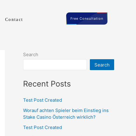
Free Consultation
Contact
Search
Search
Recent Posts
Test Post Created
Worauf achten Spieler beim Einstieg ins
Stake Casino Österreich wirklich?
Test Post Created