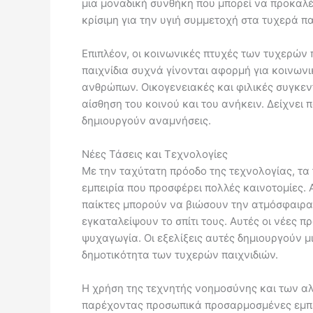
μια μοναδική συνθήκη που μπορεί να προκαλ
κρίσιμη για την υγιή συμμετοχή στα τυχερά πα
Επιπλέον, οι κοινωνικές πτυχές των τυχερών
παιχνίδια συχνά γίνονται αφορμή για κοινων
ανθρώπων. Οικογενειακές και φιλικές συγκεν
αίσθηση του κοινού και του ανήκειν. Δείχνει 
δημιουργούν αναμνήσεις.
Νέες Τάσεις και Τεχνολογίες
Με την ταχύτατη πρόοδο της τεχνολογίας, τα 
εμπειρία που προσφέρει πολλές καινοτομίες. Από
παίκτες μπορούν να βιώσουν την ατμόσφαιρα 
εγκαταλείψουν το σπίτι τους. Αυτές οι νέες 
ψυχαγωγία. Οι εξελίξεις αυτές δημιουργούν μι
δημοτικότητα των τυχερών παιχνιδιών.
Η χρήση της τεχνητής νοημοσύνης και των αλγ
παρέχοντας προσωπικά προσαρμοσμένες εμπειρ