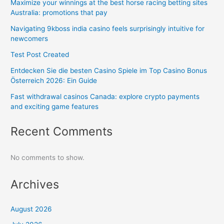
Maximize your winnings at the best horse racing betting sites
Australia: promotions that pay
Navigating 9kboss india casino feels surprisingly intuitive for
newcomers
Test Post Created
Entdecken Sie die besten Casino Spiele im Top Casino Bonus
Österreich 2026: Ein Guide
Fast withdrawal casinos Canada: explore crypto payments
and exciting game features
Recent Comments
No comments to show.
Archives
August 2026