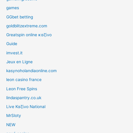
games
GGbet betting
goldblitzextreme.com
Greatspin online καζίνο
Guide
imvest.it
Jeux en Ligne
kasynoholandiaonline.com
leon casino france
Leon Free Spins
lindaspantry.co.uk
Live Καζίνο National
MrSloty
NEW